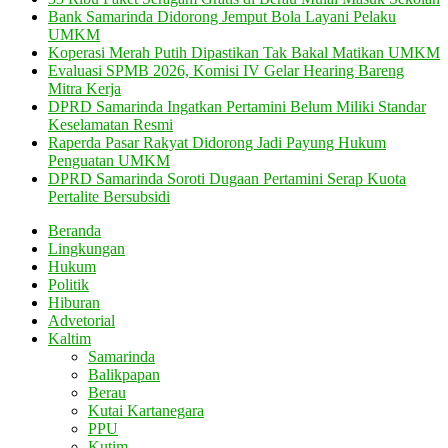
Bank Samarinda Didorong Jemput Bola Layani Pelaku
UMKM
Koperasi Merah Putih Dipastikan Tak Bakal Matikan UMKM
Evaluasi SPMB 2026, Komisi IV Gelar Hearing Bareng
Mitra Kerja
DPRD Samarinda Ingatkan Pertamini Belum Miliki Standar
Keselamatan Resmi
Raperda Pasar Rakyat Didorong Jadi Payung Hukum
Penguatan UMKM
DPRD Samarinda Soroti Dugaan Pertamini Serap Kuota
Pertalite Bersubsidi
Beranda
Lingkungan
Hukum
Politik
Hiburan
Advetorial
Kaltim
Samarinda
Balikpapan
Berau
Kutai Kartanegara
PPU
Kutim