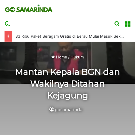
Switch
Searc
M
skin
for
33 Ribu Paket Seragam Gratis di Berau Mulai Masuk Sekolah
Home
/
Hukum
Mantan Kepala BGN dan
Wakilnya Ditahan
Kejagung
gosamarinda