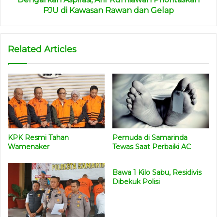
Mereka kemudian digiring ke mobil tahanan. Tampak
PJU di Kawasan Rawan dan Gelap
kedua tangan eks Wakil Kepala BGN itu terborgol.
Sementara itu, penyidik Pidsus Kejagung masih melakukan
Related Articles
penggeledahan di kantor Badan Gizi Nasional (BGN)
kawasan Kebon Sirih, Jakarta Pusat. Penjagaan di kantor
BGN diperketat.
“Penyidik Pidsus (Jaksa Muda Bidang Tindak Pidana
Khusus) Kejaksaan Agung benar melakukan geledah di
kantor BGN,” kata Plh Kapuspenkum Kejagung, Mochamad
Pemuda di Samarinda
KPK Resmi Tahan
Jeffry, kepada wartawan, Rabu (3/6).
(red)
Tewas Saat Perbaiki AC
Wamenaker
Sumber : detik
Bawa 1 Kilo Sabu, Residivis
Dibekuk Polisi