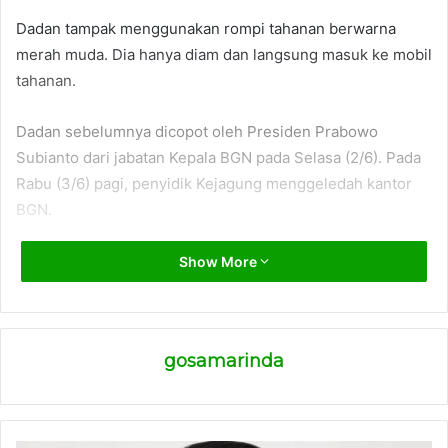
Dadan tampak menggunakan rompi tahanan berwarna
merah muda. Dia hanya diam dan langsung masuk ke mobil
tahanan.
Dadan sebelumnya dicopot oleh Presiden Prabowo
Subianto dari jabatan Kepala BGN pada Selasa (2/6). Pada
Rabu (3/6) pagi, penyidik Kejagung menggeledah kantor
BGN.
Belum ada penjelasan kasus apa yang membuat Dadan
Show More
sebagai tersangka. Meski demikian, Kepala Staf
Kepresidenan Dudung Abdurachman membenarkan
pencopotan Dadan itu salah satunya dipicu kasus dugaan
gosamarinda
jual beli SPPG atau dapur MBG.
“Ya, kemungkinan besar seperti itu, banyaklah informasi-
informasi ke beliau (Presiden),” kata Dudung di kompleks