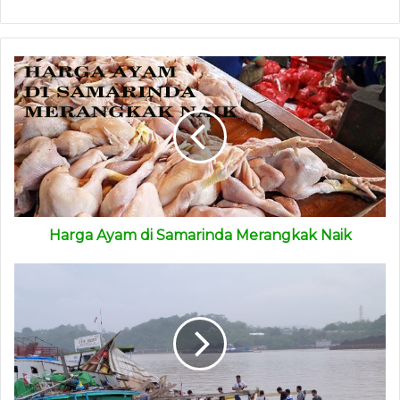
“Mereka masih kesulitan di pemasaran wilayah Kaltim. Tapi
justru banyak terjual ke provinsi lain di Kalimantan hingga
ke Riau. Saat ini, sudah bisa produksi rata-rata sebanyak
60 ton/bulan. Mereka memperkerjakan karyawan sebanyak
40 orang. Sudah saatnya perkebunan di Kaltim mencoba
produk Samarinda ini,” ungkap Faisal.
Faisal menyampaikan, bawha legalitas perizinan
perusahaan itu sudah lengkap. Dan produknya telah
memiliki Standar Nasional Indonesia (SNI).
Harga Ayam di Samarinda Merangkak Naik
“Dari data-data yang di perlihatkan kepada kami, memang
pabrik ini cukup luas sekali. Pabrik ini merupakan ex-
pabrik resin yang sudah tidak aktif lagi,” kata dia.
Sementara itu, Kepala Pemasaran PT Sumber Subur Rejeki
Dadi Suryadi menerangkan bahwa perusahaannya