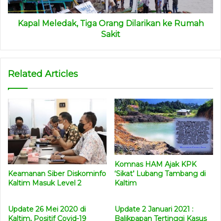
menggunakan pupuk untuk tanaman jenis granula. Dan,
per pohon memakai 7,5 kg. Jika menggunakan pupuk
Kapal Meledak, Tiga Orang Dilarikan ke Rumah
berbentuk briket dibutuhkan sebanyak 5 kg.
Sakit
“Apabila menggunakan pupuk slow released, maka hanya
diperlukan sebanyak 2,5 kg saja per tanamannya. Atau, jika
Related Articles
menggunakan pupuk NPK tabur konvensional perlu 6 kg.
Maka, jika dengan sawitree cukup 2 kg saja,” kata dia.
Dengan kemasan kotak dos seberat 10 kg berisi 60 tablet,
pupuk NPK produk inovatif dari Kota Samarinda ini sudah
sangat layak dipakai dan efisien.
(maman)
Komnas HAM Ajak KPK
‘Sikat’ Lubang Tambang di
Keamanan Siber Diskominfo
Kaltim
Kaltim Masuk Level 2
Update 26 Mei 2020 di
Update 2 Januari 2021 :
Kaltim, Positif Covid-19
Balikpapan Tertinggi Kasus