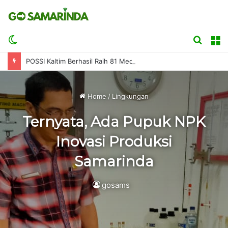
Switch
Searc
M
skin
for
POSSI Kaltim Berhasil Raih 81 Medali di Kejurnas Finswimming Bupati Badung 2026
Home
/
Lingkungan
Ternyata, Ada Pupuk NPK
Inovasi Produksi
Samarinda
gosams