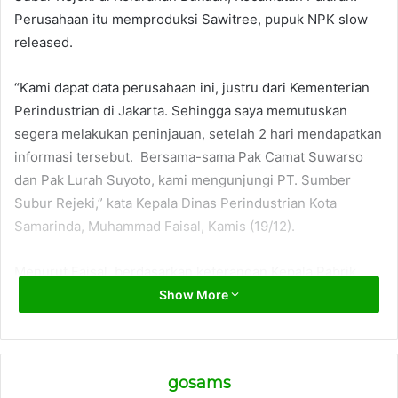
Perusahaan itu memproduksi Sawitree, pupuk NPK slow
released.
“Kami dapat data perusahaan ini, justru dari Kementerian
Perindustrian di Jakarta. Sehingga saya memutuskan
segera melakukan peninjauan, setelah 2 hari mendapatkan
informasi tersebut. Bersama-sama Pak Camat Suwarso
dan Pak Lurah Suyoto, kami mengunjungi PT. Sumber
Subur Rejeki,” kata Kepala Dinas Perindustrian Kota
Samarinda, Muhammad Faisal, Kamis (19/12).
Menurut Faisal, berdasarkan keterangan Kepala Pabrik
Syamsu Alam, bahwa pupuk yang diproduksi merupakan
Show More
pupuk inovasi pola slow released. Maksudnya, terurai
secara pelan-pelan. Dengan kekhususan untuk tanaman
perkebunan sawit.
gosams