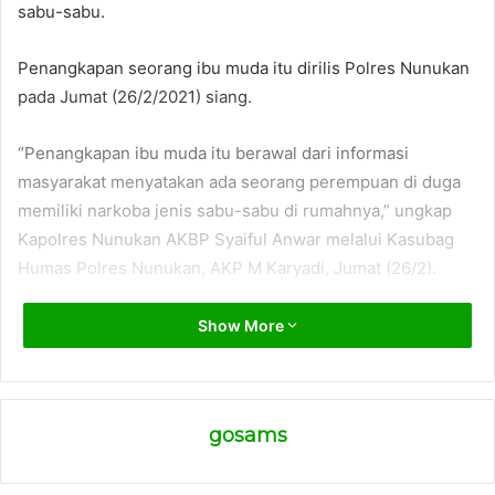
sabu-sabu.
Penangkapan seorang ibu muda itu dirilis Polres Nunukan
pada Jumat (26/2/2021) siang.
“Penangkapan ibu muda itu berawal dari informasi
masyarakat menyatakan ada seorang perempuan di duga
memiliki narkoba jenis sabu-sabu di rumahnya,” ungkap
Kapolres Nunukan AKBP Syaiful Anwar melalui Kasubag
Humas Polres Nunukan, AKP M Karyadi, Jumat (26/2).
Berdasarkan informasi itu, kata dia, unit Satreskoba Polres
Show More
Nunukan langsung melakukan penyelidikan. Setelah diintai
beberapa dan merasa yakin dengan laporan itu, personel
kepolisian langsung melakukan pengerebekan di rumah
gosams
pelaku.