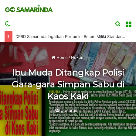
Switch
Searc
M
skin
for
DPRD Samarinda Ingatkan Pertamini Belum Miliki Standar Keselamatan Resmi
Home
/
Hukum
Ibu Muda Ditangkap Polisi
Gara-gara Simpan Sabu di
Kaos Kaki
gosams