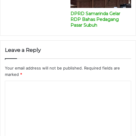
DPRD Samarinda Gelar
RDP Bahas Pedagang
Pasar Subuh
Leave a Reply
Your email address will not be published.
Required fields are
marked
*
C
o
m
m
e
n