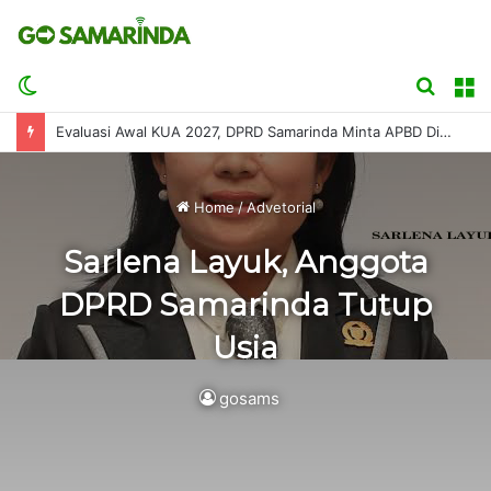
Switch
Searc
M
skin
for
Evaluasi Awal KUA 2027, DPRD Samarinda Minta APBD Disusun Sesuai Kemampuan Fiskal
Home
/
Advetorial
Sarlena Layuk, Anggota
DPRD Samarinda Tutup
Usia
gosams