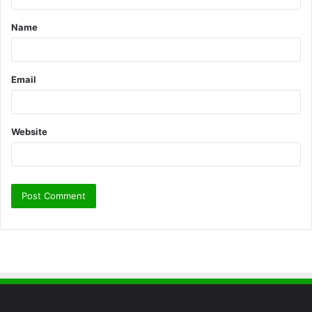
t
Name
*
Email
Website