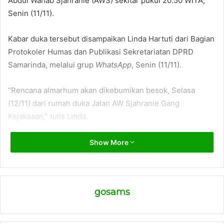
Abdul Wahab Sjahranie (AWS) sekitar pukul 20.50 WITA,
Senin (11/11).
Kabar duka tersebut disampaikan Linda Hartuti dari Bagian
Protokoler Humas dan Publikasi Sekretariatan DPRD
Samarinda, melalui grup
WhatsApp
, Senin (11/11).
“Rencana almarhum akan dikebumikan besok, Selasa
(12/11) dari rumah duka Jalan AW Sjahranie Gang
Kejaksaan,” tulis Linda.
Diketahui, Sarlena Layuk telah 2 periode duduk di Gedung
Show More
DPRD Samarinda dari Daerah Pemilihan (Dapil) Palaran-
Samarinda Seberang.
gosams
Di periode sekarang ini, Sarlena Layuk menjabat sebagai
Sekretaris Komisi IV DPRD Samarinda. Selain itu, Sarlena
Layuk juga menjabat sebagai anggota Badan Musyawarah