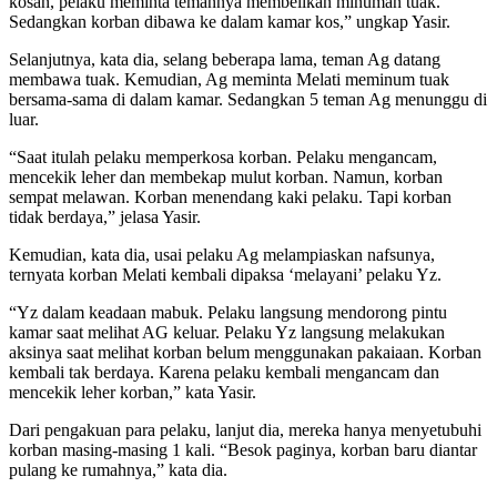
kosan, pelaku meminta temannya membelikan minuman tuak.
Sedangkan korban dibawa ke dalam kamar kos,” ungkap Yasir.
Selanjutnya, kata dia, selang beberapa lama, teman Ag datang
membawa tuak. Kemudian, Ag meminta Melati meminum tuak
bersama-sama di dalam kamar. Sedangkan 5 teman Ag menunggu di
luar.
“Saat itulah pelaku memperkosa korban. Pelaku mengancam,
mencekik leher dan membekap mulut korban. Namun, korban
sempat melawan. Korban menendang kaki pelaku. Tapi korban
tidak berdaya,” jelasa Yasir.
Kemudian, kata dia, usai pelaku Ag melampiaskan nafsunya,
ternyata korban Melati kembali dipaksa ‘melayani’ pelaku Yz.
“Yz dalam keadaan mabuk. Pelaku langsung mendorong pintu
kamar saat melihat AG keluar. Pelaku Yz langsung melakukan
aksinya saat melihat korban belum menggunakan pakaiaan. Korban
kembali tak berdaya. Karena pelaku kembali mengancam dan
mencekik leher korban,” kata Yasir.
Dari pengakuan para pelaku, lanjut dia, mereka hanya menyetubuhi
korban masing-masing 1 kali. “Besok paginya, korban baru diantar
pulang ke rumahnya,” kata dia.