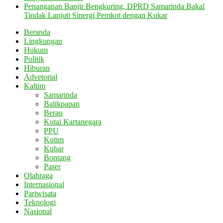
Penanganan Banjir Bengkuring, DPRD Samarinda Bakal
Tindak Lanjuti Sinergi Pemkot dengan Kukar
Beranda
Lingkungan
Hukum
Politik
Hiburan
Advetorial
Kaltim
Samarinda
Balikpapan
Berau
Kutai Kartanegara
PPU
Kutim
Kubar
Bontang
Paser
Olahraga
Internasional
Pariwisata
Teknologi
Nasional