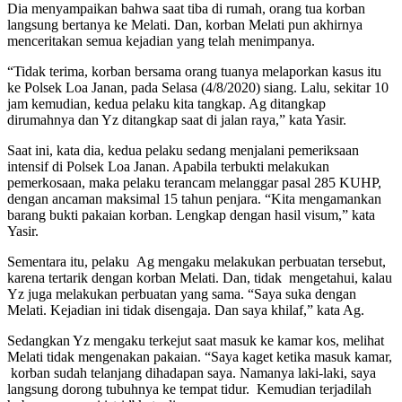
Dia menyampaikan bahwa saat tiba di rumah, orang tua korban
langsung bertanya ke Melati. Dan, korban Melati pun akhirnya
menceritakan semua kejadian yang telah menimpanya.
“Tidak terima, korban bersama orang tuanya melaporkan kasus itu
ke Polsek Loa Janan, pada Selasa (4/8/2020) siang. Lalu, sekitar 10
jam kemudian, kedua pelaku kita tangkap. Ag ditangkap
dirumahnya dan Yz ditangkap saat di jalan raya,” kata Yasir.
Saat ini, kata dia, kedua pelaku sedang menjalani pemeriksaan
intensif di Polsek Loa Janan. Apabila terbukti melakukan
pemerkosaan, maka pelaku terancam melanggar pasal 285 KUHP,
dengan ancaman maksimal 15 tahun penjara. “Kita mengamankan
barang bukti pakaian korban. Lengkap dengan hasil visum,” kata
Yasir.
Sementara itu, pelaku Ag mengaku melakukan perbuatan tersebut,
karena tertarik dengan korban Melati. Dan, tidak mengetahui, kalau
Yz juga melakukan perbuatan yang sama. “Saya suka dengan
Melati. Kejadian ini tidak disengaja. Dan saya khilaf,” kata Ag.
Sedangkan Yz mengaku terkejut saat masuk ke kamar kos, melihat
Melati tidak mengenakan pakaian. “Saya kaget ketika masuk kamar,
korban sudah telanjang dihadapan saya. Namanya laki-laki, saya
langsung dorong tubuhnya ke tempat tidur. Kemudian terjadilah