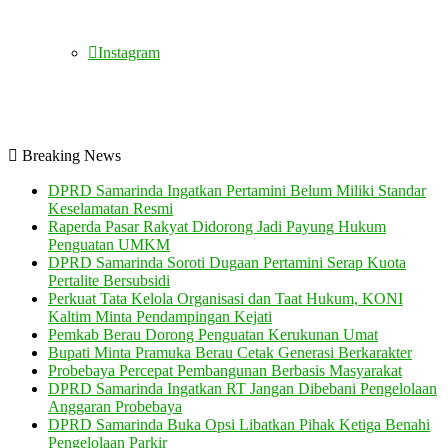
Instagram
Breaking News
DPRD Samarinda Ingatkan Pertamini Belum Miliki Standar
Keselamatan Resmi
Raperda Pasar Rakyat Didorong Jadi Payung Hukum
Penguatan UMKM
DPRD Samarinda Soroti Dugaan Pertamini Serap Kuota
Pertalite Bersubsidi
Perkuat Tata Kelola Organisasi dan Taat Hukum, KONI
Kaltim Minta Pendampingan Kejati
Pemkab Berau Dorong Penguatan Kerukunan Umat
Bupati Minta Pramuka Berau Cetak Generasi Berkarakter
Probebaya Percepat Pembangunan Berbasis Masyarakat
DPRD Samarinda Ingatkan RT Jangan Dibebani Pengelolaan
Anggaran Probebaya
DPRD Samarinda Buka Opsi Libatkan Pihak Ketiga Benahi
Pengelolaan Parkir