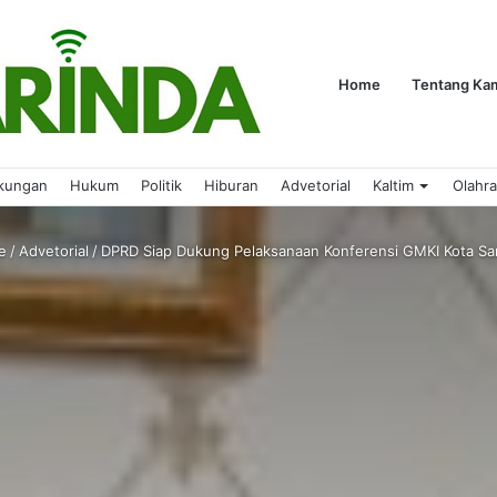
Home
Tentang Ka
kungan
Hukum
Politik
Hiburan
Advetorial
Kaltim
Olahr
e
/
Advetorial
/
DPRD Siap Dukung Pelaksanaan Konferensi GMKI Kota Sa