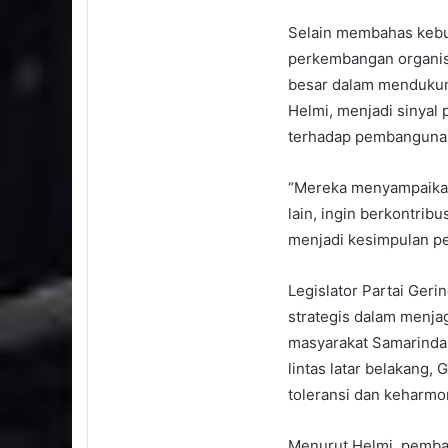
Selain membahas kebu
perkembangan organis
besar dalam mendukun
Helmi, menjadi sinyal
terhadap pembanguna
“Mereka menyampaikan
lain, ingin berkontri
menjadi kesimpulan pe
Legislator Partai Geri
strategis dalam menja
masyarakat Samarinda
lintas latar belakang,
toleransi dan keharmon
Menurut Helmi, pemba