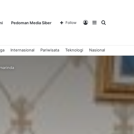
Log
Sidebar
Search
mi
Pedoman Media Siber
Follow
aga
Internasional
Pariwisata
Teknologi
Nasional
In
for
marinda