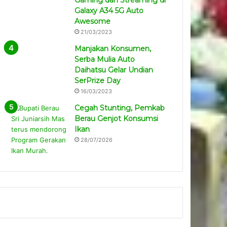
Gaming dan Streaming di
Galaxy A34 5G Auto
Awesome
21/03/2023
Manjakan Konsumen,
Serba Mulia Auto
Daihatsu Gelar Undian
SerPrize Day
16/03/2023
Cegah Stunting, Pemkab
Berau Genjot Konsumsi
Ikan
28/07/2026