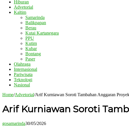
Hiburan
Advetorial
Kaltim
Samarinda
Balikpapan
Berau
Kutai Kartanegara
PPU
Kutim
Kubar
Bontang
Paser
Olahraga
Internasional
Pariwisata
Teknologi
Nasional
Home
/
Advetorial
/
Arif Kurniawan Soroti Tambahan Anggaran Proye
Arif Kurniawan Soroti Ta
gosamarinda
30/05/2026