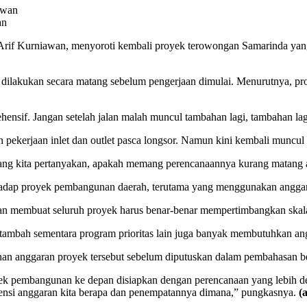
an
if Kurniawan, menyoroti kembali proyek terowongan Samarinda yang
ilakukan secara matang sebelum pengerjaan dimulai. Menurutnya, proy
nsif. Jangan setelah jalan malah muncul tambahan lagi, tambahan lagi
 pekerjaan inlet dan outlet pasca longsor. Namun kini kembali muncul
yang kita pertanyakan, apakah memang perencanaannya kurang matang 
adap proyek pembangunan daerah, terutama yang menggunakan anggar
n membuat seluruh proyek harus benar-benar mempertimbangkan skala 
rtambah sementara program prioritas lain juga banyak membutuhkan an
an anggaran proyek tersebut sebelum diputuskan dalam pembahasan be
yek pembangunan ke depan disiapkan dengan perencanaan yang lebih d
potensi anggaran kita berapa dan penempatannya dimana,” pungkasnya.
(