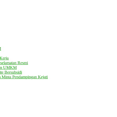
M
Kerja
eselamatan Resmi
atan UMKM
te Bersubsidi
m Minta Pendampingan Kejati