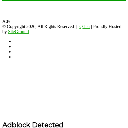
Adv
© Copyright 2026, All Rights Reserved |
Q-har
| Proudly Hosted
by
SiteGround
Facebook
Twitter
YouTube
Instagram
Back
to
top
button
Adblock Detected