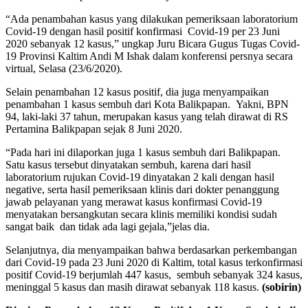
“Ada penambahan kasus yang dilakukan pemeriksaan laboratorium
Covid-19 dengan hasil positif konfirmasi Covid-19 per 23 Juni
2020 sebanyak 12 kasus,” ungkap Juru Bicara Gugus Tugas Covid-
19 Provinsi Kaltim Andi M Ishak dalam konferensi persnya secara
virtual, Selasa (23/6/2020).
Selain penambahan 12 kasus positif, dia juga menyampaikan
penambahan 1 kasus sembuh dari Kota Balikpapan. Yakni, BPN
94, laki-laki 37 tahun, merupakan kasus yang telah dirawat di RS
Pertamina Balikpapan sejak 8 Juni 2020.
“Pada hari ini dilaporkan juga 1 kasus sembuh dari Balikpapan.
Satu kasus tersebut dinyatakan sembuh, karena dari hasil
laboratorium rujukan Covid-19 dinyatakan 2 kali dengan hasil
negative, serta hasil pemeriksaan klinis dari dokter penanggung
jawab pelayanan yang merawat kasus konfirmasi Covid-19
menyatakan bersangkutan secara klinis memiliki kondisi sudah
sangat baik dan tidak ada lagi gejala,”jelas dia.
Selanjutnya, dia menyampaikan bahwa berdasarkan perkembangan
dari Covid-19 pada 23 Juni 2020 di Kaltim, total kasus terkonfirmasi
positif Covid-19 berjumlah 447 kasus, sembuh sebanyak 324 kasus,
meninggal 5 kasus dan masih dirawat sebanyak 118 kasus.
(sobirin)