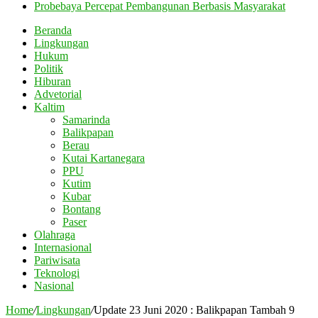
Probebaya Percepat Pembangunan Berbasis Masyarakat
Beranda
Lingkungan
Hukum
Politik
Hiburan
Advetorial
Kaltim
Samarinda
Balikpapan
Berau
Kutai Kartanegara
PPU
Kutim
Kubar
Bontang
Paser
Olahraga
Internasional
Pariwisata
Teknologi
Nasional
Home
/
Lingkungan
/
Update 23 Juni 2020 : Balikpapan Tambah 9