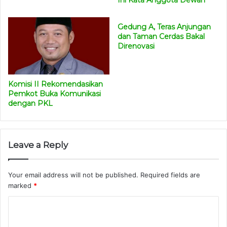
Ini Kata Anggota Dewan
Gedung A, Teras Anjungan
dan Taman Cerdas Bakal
Direnovasi
Komisi II Rekomendasikan
Pemkot Buka Komunikasi
dengan PKL
Leave a Reply
Your email address will not be published.
Required fields are
marked
*
C
o