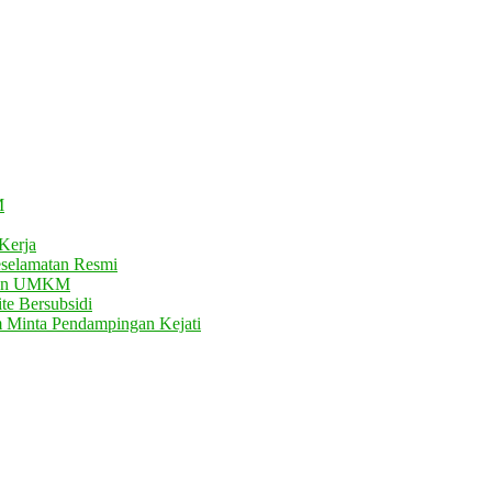
M
Kerja
eselamatan Resmi
atan UMKM
te Bersubsidi
m Minta Pendampingan Kejati