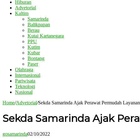
Hiburan
Advetorial
Kaltim
Samarinda
Balikpapan
Berau
Kutai Kartanegara
PPU
Kutim
Kubar
Bontang
Paser
Olahraga
Internasional
Pariwisata
Teknologi
Nasional
Home
/
Advetorial
/
Sekda Samarinda Ajak Perawat Permudah Layanan
Sekda Samarinda Ajak Per
gosamarinda
02/10/2022