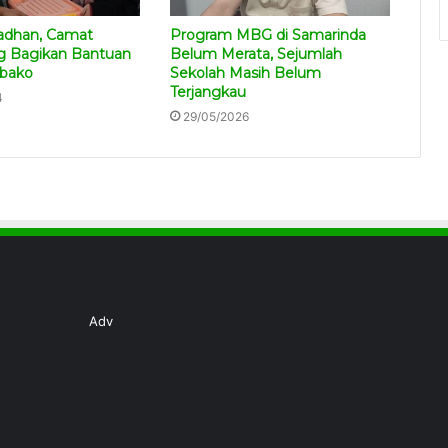
adhan, Camat
Program MBG di Samarinda
g Bagikan Bantuan
Belum Merata, Sejumlah
bako
Sekolah Masih Belum
Terjangkau
4
29/05/2026
Adv