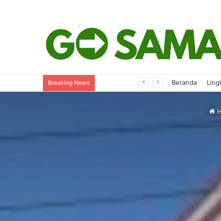
Perjalanan Dinas dan Bimtek Dievaluasi, Reses Dipastikan Tetap Berjalan
Beranda
Ling
Breaking News
H