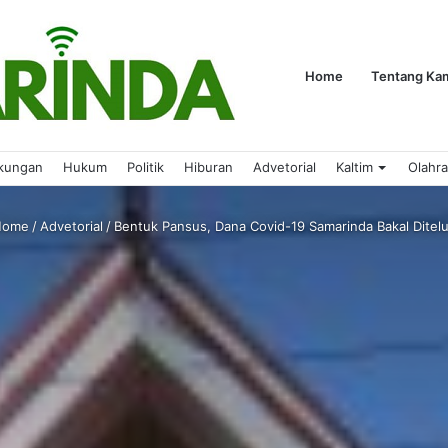
Home
Tentang Ka
kungan
Hukum
Politik
Hiburan
Advetorial
Kaltim
Olahr
ome
/
Advetorial
/
Bentuk Pansus, Dana Covid-19 Samarinda Bakal Ditelu