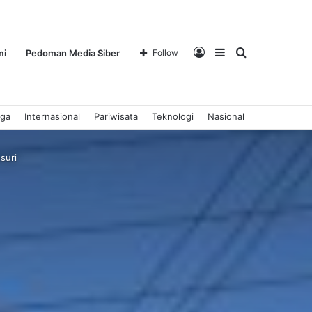
Log
Sidebar
Search
mi
Pedoman Media Siber
Follow
aga
Internasional
Pariwisata
Teknologi
Nasional
In
for
suri