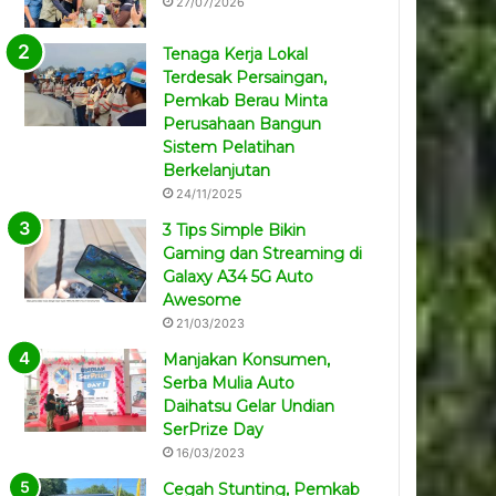
27/07/2026
Tenaga Kerja Lokal
Terdesak Persaingan,
Pemkab Berau Minta
Perusahaan Bangun
Sistem Pelatihan
Berkelanjutan
24/11/2025
3 Tips Simple Bikin
Gaming dan Streaming di
Galaxy A34 5G Auto
Awesome
21/03/2023
Manjakan Konsumen,
Serba Mulia Auto
Daihatsu Gelar Undian
SerPrize Day
16/03/2023
Cegah Stunting, Pemkab