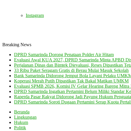
Instagram
Breaking News
DPRD Samarinda Dorong Penataan Polder Air Hitam
Evaluasi Awal KUA 2027, DPRD Samarinda Minta APBD Dis
Perjalanan Dinas dan Bimtek Dievaluasi, Reses Dipastikan Tet
33 Ribu Paket Seragam Gratis di Berau Mulai Masuk Sekolah
Bank Samarinda Didorong Jemput Bola Layani Pelaku UMK
Koperasi Merah Putih Dipastikan Tak Bakal Matikan UMKM
Evaluasi SPMB 2026, Komisi IV Gelar Hearing Bareng Mitra 
DPRD Samarinda Ingatkan Pertamini Belum Miliki Standar K
Raperda Pasar Rakyat Didorong Jadi Payung Hukum Pengu
DPRD Samarinda Soroti Dugaan Pertamini Serap Kuota Pertali
Beranda
Lingkungan
Hukum
Politik