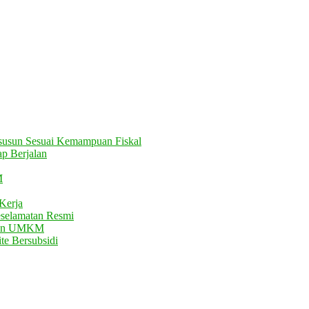
usun Sesuai Kemampuan Fiskal
ap Berjalan
M
Kerja
eselamatan Resmi
atan UMKM
te Bersubsidi