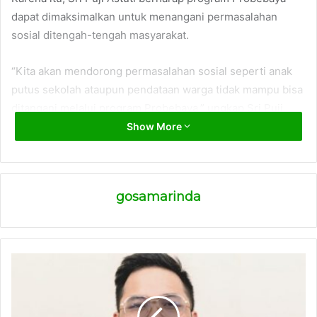
dapat dimaksimalkan untuk menangani permasalahan
sosial ditengah-tengah masyarakat.
“Kita akan mendorong permasalahan sosial seperti anak
putus sekolah ataupun pendataan warga tidak mampu bisa
ditangani melalui program Probebaya,” ungkap Sri Puji
Astuti, kemarin.
Show More
Dia menyampaikan bahwa kegiatan reses anggota dewan
bertujuan untuk menyerap aspirasi masyarakat. Dan,
gosamarinda
aspirasi tersebut nanti akan diperjuangkan dan dibahas di
dewan maupun Pemkot.
Selain masalah sosial, kata dia, warga juga menyampaikan
aspirasi soal perbaikan parit, bedah rumah, seragam kader
Posyandu, minta didaftarkan BPJS Kesehatan dan lainnya.
(ADV)