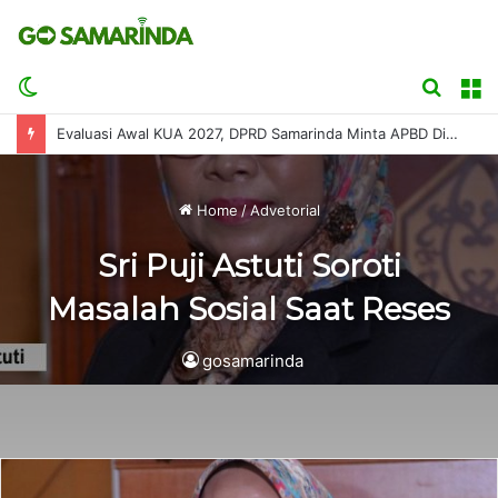
Switch
Searc
M
skin
for
Evaluasi Awal KUA 2027, DPRD Samarinda Minta APBD Disusun Sesuai Kemampuan Fiskal
Home
/
Advetorial
Sri Puji Astuti Soroti
Masalah Sosial Saat Reses
gosamarinda