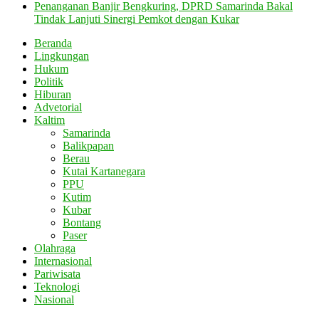
Penanganan Banjir Bengkuring, DPRD Samarinda Bakal
Tindak Lanjuti Sinergi Pemkot dengan Kukar
Beranda
Lingkungan
Hukum
Politik
Hiburan
Advetorial
Kaltim
Samarinda
Balikpapan
Berau
Kutai Kartanegara
PPU
Kutim
Kubar
Bontang
Paser
Olahraga
Internasional
Pariwisata
Teknologi
Nasional