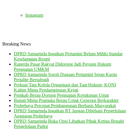
Instagram
Breaking News
DPRD Samarinda Ingatkan Pertamini Belum Miliki Standar
Keselamatan Resmi
Raperda Pasar Rakyat Didorong Jadi Payung Hukum
Penguatan UMKM
DPRD Samarinda Soroti Dugaan Pertamini Serap Kuota
Pertalite Bersubsidi
Perkuat Tata Kelola Organisasi dan Taat Hukum, KONI
Kaltim Minta Pendampingan Kejati
Pemkab Berau Dorong Penguatan Kerukunan Umat
Bupati Minta Pramuka Berau Cetak Generasi Berkarakter
Probebaya Percepat Pembangunan Berbasis Masyarakat
DPRD Samarinda Ingatkan RT Jangan Dibebani Pengelolaan
Anggaran Probebaya
DPRD Samarinda Buka Opsi Libatkan Pihak Ketiga Benahi
Pengelolaan Parkir