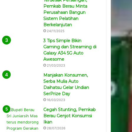
Terdesak Persaingan,
Pemkab Berau Minta
Perusahaan Bangun
Sistem Pelatihan
Berkelanjutan
24/11/2025
3 Tips Simple Bikin
Gaming dan Streaming di
Galaxy A34 5G Auto
Awesome
21/03/2023
Manjakan Konsumen,
Serba Mulia Auto
Daihatsu Gelar Undian
SerPrize Day
16/03/2023
Cegah Stunting, Pemkab
Berau Genjot Konsumsi
Ikan
28/07/2026