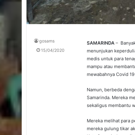
gosams
SAMARINDA
– Banyak 
15/04/2020
menunjukan keperduli
medis untuk para ten
mampu atau membantu p
mewabahnya Covid 19 s
Namun, berbeda deng
Samarinda. Mereka me
sekaligus membantu wa
Mereka melihat para p
mereka gulung tikar ak