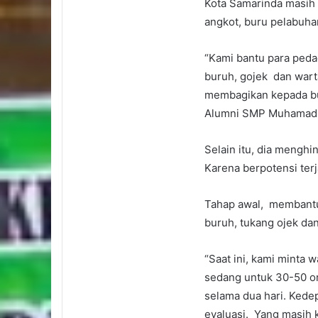
Kota Samarinda masih 
angkot, buru pelabuhan
“Kami bantu para pe
buruh, gojek dan wart
membagikan kepada buru
Alumni SMP Muhamadiy
Selain itu, dia mengh
Karena berpotensi ter
Tahap awal, membant
buruh, tukang ojek dan 
“Saat ini, kami minta
sedang untuk 30-50 or
selama dua hari. Kede
evaluasi. Yang masih 