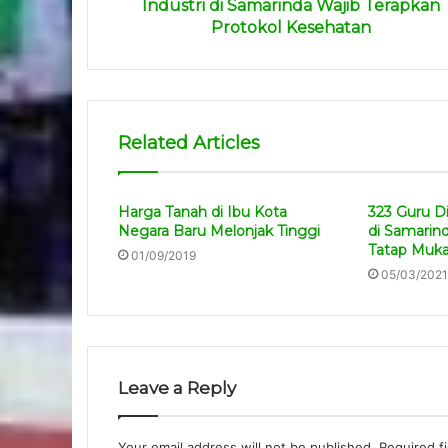
Industri di Samarinda Wajib Terapkan
Protokol Kesehatan
Related Articles
Harga Tanah di Ibu Kota
323 Guru Di
Negara Baru Melonjak Tinggi
di Samarind
Tatap Muk
01/09/2019
05/03/2021
Leave a Reply
Your email address will not be published.
Required f