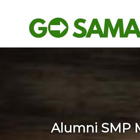
Evaluasi SPMB 2026, Komisi IV Gelar Hearing Bareng Mitra Kerja
Beranda
Ling
Breaking News
Hom
Alumni SMP 