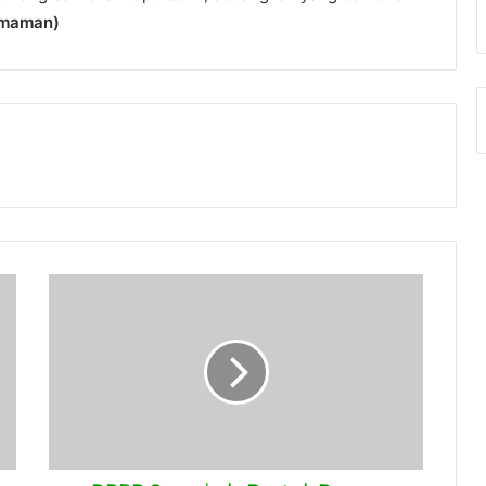
maman)