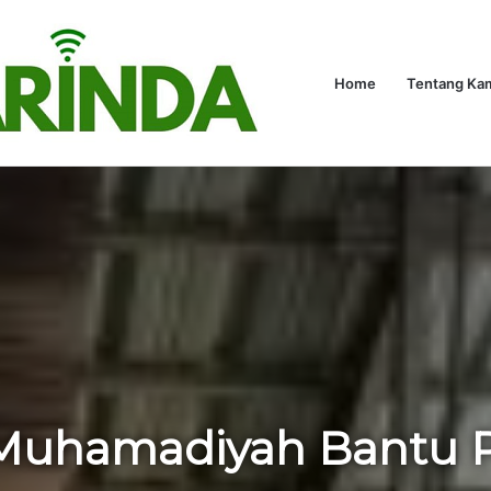
kungan
Hukum
Politik
Hiburan
Advetorial
Home
Kaltim
Tentang Ka
Olahr
e
/
Lingkungan
/
Alumni SMP Muhamadiyah Bantu Pedagang dan Korban
Muhamadiyah Bantu 