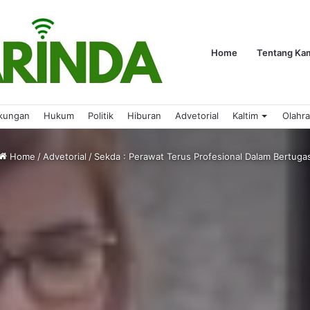
Home
Tentang Ka
kungan
Hukum
Politik
Hiburan
Advetorial
Kaltim
Olahr
Home
/
Advetorial
/
Sekda : Perawat Terus Profesional Dalam Bertuga