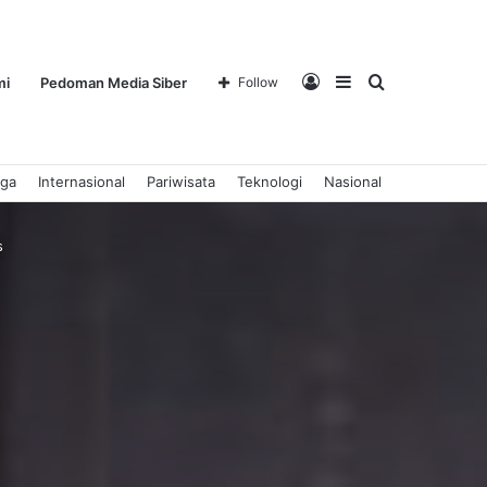
Log
Sidebar
Search
mi
Pedoman Media Siber
Follow
aga
Internasional
Pariwisata
Teknologi
Nasional
In
for
s