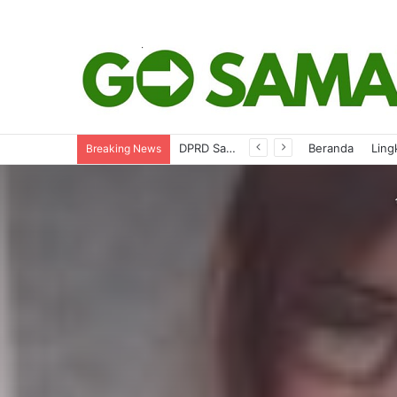
Perkuat Tata Kelola Organisasi dan Taat Hukum, KONI Kaltim Minta Pendampingan Kejati
Beranda
Ling
Breaking News