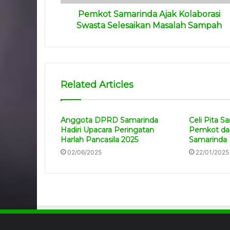
Pemkot Samarinda Ajak Kolaborasi
Swasta Selesaikan Masalah Sampah
Related Articles
Anggota DPRD Samarinda
Celi Pita S
Hadiri Upacara Peringatan
Pemkot dan
Harlah Pancasila 2025
Samarinda
02/06/2025
22/01/2025