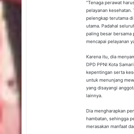
“Tenaga perawat haru
pelayanan kesehatan.
pelengkap terutama di
utama. Padahal seluruh
paling besar bersama 
mencapai pelayanan ya
Karena itu, dia menya
DPD PPNI Kota Samarin
kepentingan serta kese
untuk menunjang mewuj
yang disayangi anggota
lainnya.
Dia mengharapkan pemb
hambatan, sehingga pe
merasakan manfaat da