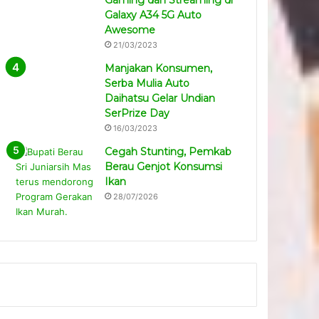
Gaming dan Streaming di
Galaxy A34 5G Auto
Awesome
21/03/2023
Manjakan Konsumen,
Serba Mulia Auto
Daihatsu Gelar Undian
SerPrize Day
16/03/2023
Cegah Stunting, Pemkab
Berau Genjot Konsumsi
Ikan
28/07/2026