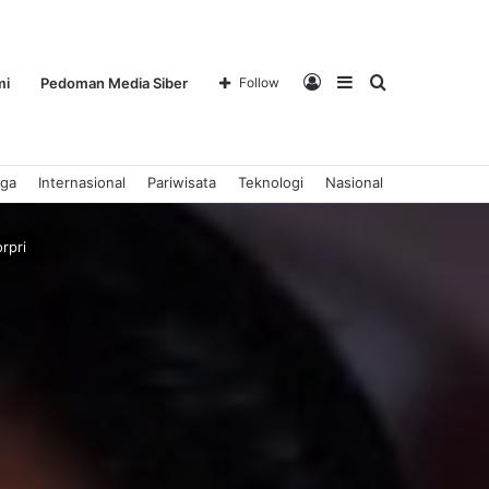
Log
Sidebar
Search
mi
Pedoman Media Siber
Follow
aga
Internasional
Pariwisata
Teknologi
Nasional
In
for
rpri