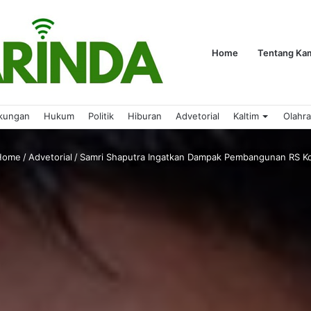
Home
Tentang Ka
kungan
Hukum
Politik
Hiburan
Advetorial
Kaltim
Olahr
ome
/
Advetorial
/
Samri Shaputra Ingatkan Dampak Pembangunan RS Ko