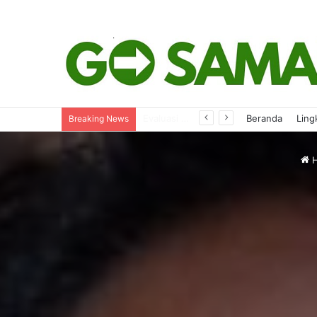
Perjalanan Dinas dan Bimtek Dievaluasi, Reses Dipastikan Tetap Berjalan
Beranda
Ling
Breaking News
H