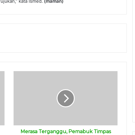
rujukan,” kata Ismed.
(maman)
Merasa Terganggu, Pemabuk Timpas