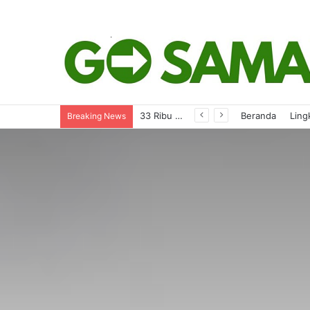
33 Ribu Paket Seragam Gratis di Berau Mulai Masuk Sekolah
Beranda
Ling
Breaking News