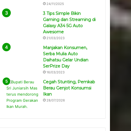
24/11/2025
3 Tips Simple Bikin
Gaming dan Streaming di
Galaxy A34 5G Auto
Awesome
21/03/2023
Manjakan Konsumen,
Serba Mulia Auto
Daihatsu Gelar Undian
SerPrize Day
16/03/2023
Cegah Stunting, Pemkab
Berau Genjot Konsumsi
Ikan
28/07/2026