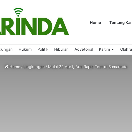
Home
Tentang Ka
kungan
Hukum
Politik
Hiburan
Advetorial
Kaltim
Olahr
Home
/
Lingkungan
/
Mulai 22 April, Ada Rapid Test di Samarinda