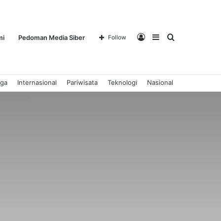
Log
Sidebar
Search
mi
Pedoman Media Siber
Follow
aga
Internasional
Pariwisata
Teknologi
Nasional
In
for