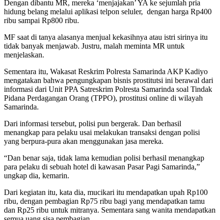
Dengan dibantu MR, mereka ‘menjajakan’ YA ke sejumlah pria
hidung belang melalui aplikasi telpon seluler, dengan harga Rp400
ribu sampai Rp800 ribu.
MF saat di tanya alasanya menjual kekasihnya atau istri sirinya itu
tidak banyak menjawab. Justru, malah meminta MR untuk
menjelaskan.
Sementara itu, Wakasat Reskrim Polresta Samarinda AKP Kadiyo
mengatakan bahwa pengungkapan bisnis prostitutsi ini berawal dari
informasi dari Unit PPA Satreskrim Polresta Samarinda soal Tindak
Pidana Perdagangan Orang (TPPO), prostitusi online di wilayah
Samarinda.
Dari informasi tersebut, polisi pun bergerak. Dan berhasil
menangkap para pelaku usai melakukan transaksi dengan polisi
yang berpura-pura akan menggunakan jasa mereka.
“Dan benar saja, tidak lama kemudian polisi berhasil menangkap
para pelaku di sebuah hotel di kawasan Pasar Pagi Samarinda,”
ungkap dia, kemarin.
Dari kegiatan itu, kata dia, mucikari itu mendapatkan upah Rp100
ribu, dengan pembagian Rp75 ribu bagi yang mendapatkan tamu
dan Rp25 ribu untuk mitranya. Sementara sang wanita mendapatkan
semua uang sisa pembagian.