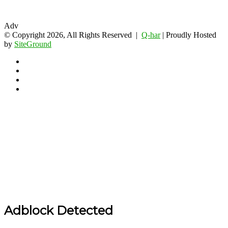
Adv
© Copyright 2026, All Rights Reserved |
Q-har
| Proudly Hosted
by
SiteGround
Facebook
Twitter
YouTube
Instagram
Back
to
top
button
Adblock Detected