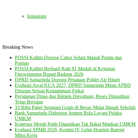
Instagram
Breaking News
POSSI Kaltim Dorong Cabor Selam Masuk Popda dan
Popnas
POSSI Kaltim Berhasil Raih 81 Medali di Kejurnas
Finswimming Bupati Badung 2026
DPRD Samarinda Dorong Penataan Polder Air Hitam
Evaluasi Awal KUA 2027, DPRD Samarinda Minta APBD
Disusun Sesuai Kemampuan Fiskal
Perjalanan Dinas dan Bimtek Dievaluasi, Reses Dipastikan
Tetap Berjalan
33 Ribu Paket Seragam Gratis di Berau Mulai Masuk Sekolah
Bank Samarinda Didorong Jemput Bola Layani Pelaku
UMKM
Koperasi Merah Putih Dipastikan Tak Bakal Matikan UMKM
Evaluasi SPMB 2026, Komisi IV Gelar Hearing Bareng
Mitra Kerja