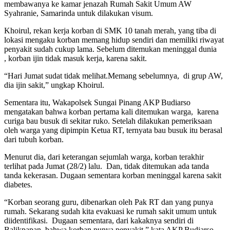
membawanya ke kamar jenazah Rumah Sakit Umum AW
Syahranie, Samarinda untuk dilakukan visum.
Khoirul, rekan kerja korban di SMK 10 tanah merah, yang tiba di
lokasi mengaku korban memang hidup sendiri dan memiliki riwayat
penyakit sudah cukup lama. Sebelum ditemukan meninggal dunia
, korban ijin tidak masuk kerja, karena sakit.
“Hari Jumat sudat tidak melihat.Memang sebelumnya, di grup AW,
dia ijin sakit,” ungkap Khoirul.
Sementara itu, Wakapolsek Sungai Pinang AKP Budiarso
mengatakan bahwa korban pertama kali ditemukan warga, karena
curiga bau busuk di sekitar ruko. Setelah dilakukan pemeriksaan
oleh warga yang dipimpin Ketua RT, ternyata bau busuk itu berasal
dari tubuh korban.
Menurut dia, dari keterangan sejumlah warga, korban terakhir
terlihat pada Jumat (28/2) lalu. Dan, tidak ditemukan ada tanda
tanda kekerasan. Dugaan sementara korban meninggal karena sakit
diabetes.
“Korban seorang guru, dibenarkan oleh Pak RT dan yang punya
rumah. Sekarang sudah kita evakuasi ke rumah sakit umum untuk
diidentifikasi. Dugaan sementara, dari kakaknya sendiri di
Balikpapan, bahwa korban punya penyakit,” kata AKP Budiarso.