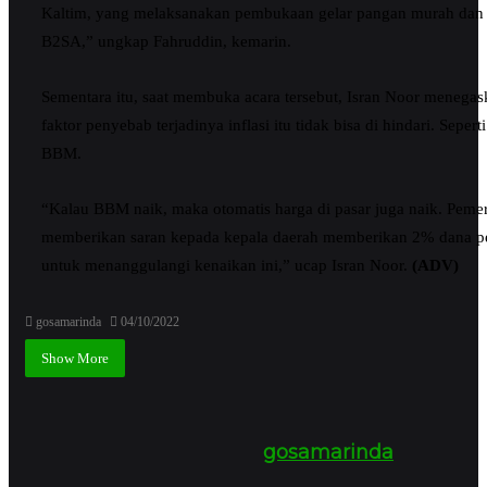
Kaltim, yang melaksanakan pembukaan gelar pangan murah dan 
B2SA,” ungkap Fahruddin, kemarin.
Sementara itu, saat membuka acara tersebut, Isran Noor menegas
faktor penyebab terjadinya inflasi itu tidak bisa di hindari. Seper
BBM.
“Kalau BBM naik, maka otomatis harga di pasar juga naik. Peme
memberikan saran kepada kepala daerah memberikan 2% dana pe
untuk menanggulangi kenaikan ini,” ucap Isran Noor.
(ADV)
gosamarinda
04/10/2022
Show More
gosamarinda