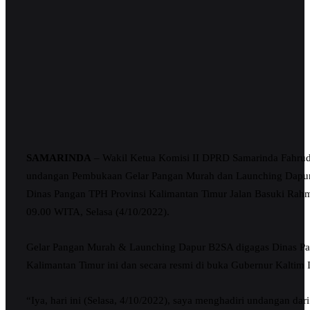
SAMARINDA
– Wakil Ketua Komisi II DPRD Samarinda Fahrud
undangan Pembukaan Gelar Pangan Murah dan Launching Dapur
Dinas Pangan TPH Provinsi Kalimantan Timur Jalan Basuki Rahma
09.00 WITA, Selasa (4/10/2022).
Gelar Pangan Murah & Launching Dapur B2SA digagas Dinas Pa
Kalimantan Timur ini dan secara resmi di buka Gubernur Kaltim 
“Iya, hari ini (Selasa, 4/10/2022), saya menghadiri undangan dar