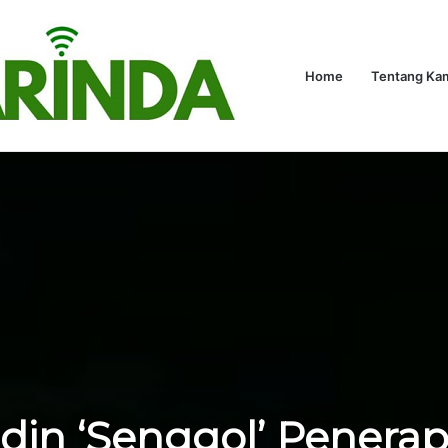
kungan
Hukum
Politik
Hiburan
Advetorial
Home
Kaltim
Tentang Ka
Olahr
Home
/
Advetorial
/
Fuad Fakhrudin ‘Senggol’ Penerapan e-Parking
din ‘Senggol’ Penerap