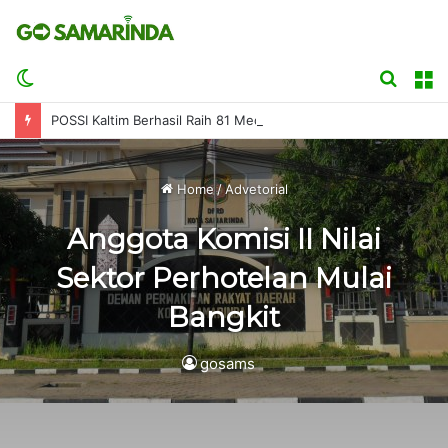
Switch
Searc
M
skin
for
POSSI Kaltim Berhasil Raih 81 Medali di Kejurnas Finswimming Bupati Badung 2026
Home
/
Advetorial
Anggota Komisi II Nilai
Sektor Perhotelan Mulai
Bangkit
gosams