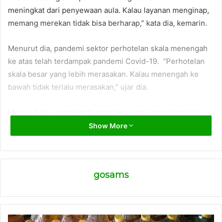
meningkat dari penyewaan aula. Kalau layanan menginap,
memang merekan tidak bisa berharap,” kata dia, kemarin.
Menurut dia, pandemi sektor perhotelan skala menengah
ke atas telah terdampak pandemi Covid-19. “Perhotelan
skala besar yang lebih merasakan. Kalau menengah ke
bawah tidak terlalu merasakan,” ujar dia.
Menurut dia, pemerintah tetap berusaha mendongkrak
kembali sektor perhotelan di Samarinda. Karena sektor
Show More
perhotelan menjadi penyumbang pajak daerah relatif besar
sekitar 40 persen. “PAD paling besar dari sektor
perhotelan. Pajak daerahnya mencapai 40 persen,” kata
gosams
dia.
(adv)