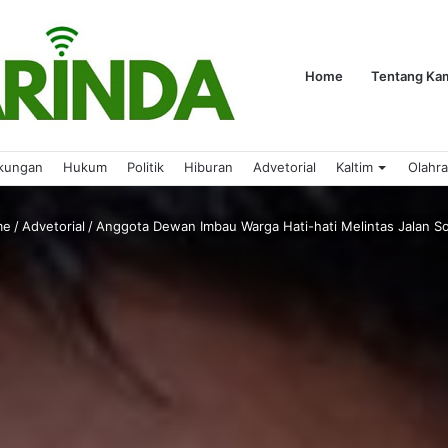
Home
Tentang Ka
kungan
Hukum
Politik
Hiburan
Advetorial
Kaltim
Olahr
me
/
Advetorial
/
Anggota Dewan Imbau Warga Hati-hati Melintas Jalan 