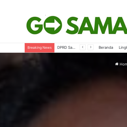
Perkuat Tata Kelola Organisasi dan Taat Hukum, KONI Kaltim Minta Pendampingan Kejati
Beranda
Ling
Breaking News
Ho