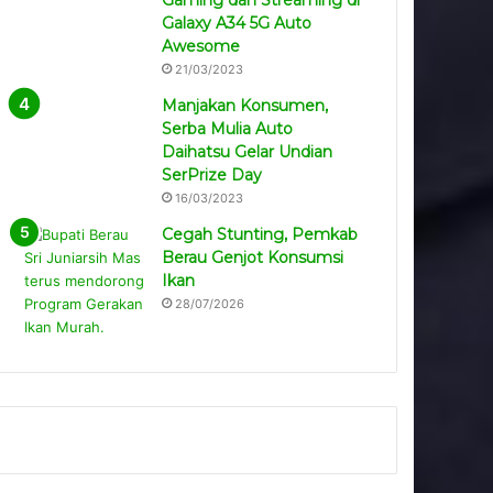
Gaming dan Streaming di
Galaxy A34 5G Auto
Awesome
21/03/2023
Manjakan Konsumen,
Serba Mulia Auto
Daihatsu Gelar Undian
SerPrize Day
16/03/2023
Cegah Stunting, Pemkab
Berau Genjot Konsumsi
Ikan
28/07/2026