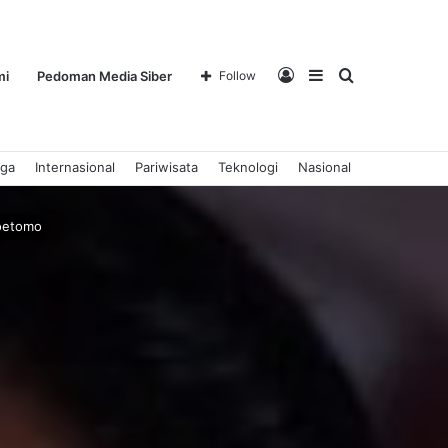
Log
Sidebar
Search
mi
Pedoman Media Siber
Follow
aga
Internasional
Pariwisata
Teknologi
Nasional
In
for
Soetomo