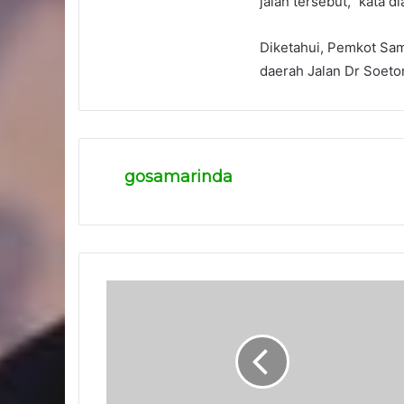
jalan tersebut,” kata di
Diketahui, Pemkot Sam
daerah Jalan Dr Soet
gosamarinda