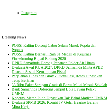
Instagram
Breaking News
POSSI Kaltim Dorong Cabor Selam Masuk Popda dan
Popnas
POSSI Kaltim Berhasil Raih 81 Medali di Kejurnas
Finswimming Bupati Badung 2026
DPRD Samarinda Dorong Penataan Polder Air Hitam
Evaluasi Awal KUA 2027, DPRD Samarinda Minta APBD
Disusun Sesuai Kemampuan Fiskal
Perjalanan Dinas dan Bimtek Dievaluasi, Reses Dipastikan
Tetap Berjalan
33 Ribu Paket Seragam Gratis di Berau Mulai Masuk Sekolah
Bank Samarinda Didorong Jemput Bola Layani Pelaku
UMKM
Koperasi Merah Putih Dipastikan Tak Bakal Matikan UMKM
Evaluasi SPMB 2026, Komisi IV Gelar Hearing Bareng
Mitra Kerja