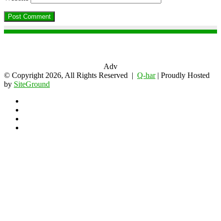
Adv
© Copyright 2026, All Rights Reserved |
Q-har
| Proudly Hosted
by
SiteGround
Facebook
Twitter
YouTube
Instagram
Back
to
top
button