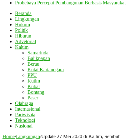
Probebaya Percepat Pembangunan Berbasis Masyarakat
Beranda
Lingkungan
Hukum
Politik
Hiburan
Advetorial
Kaltim
Samarinda
Balikpapan
Berau
Kutai Kartanegara
PPU
Kutim
Kubar
Bontang
Paser
Olahraga
Internasional
Pariwisata
Teknologi
Nasional
Home
/
Lingkungan
/
Update 27 Mei 2020 di Kaltim, Sembuh