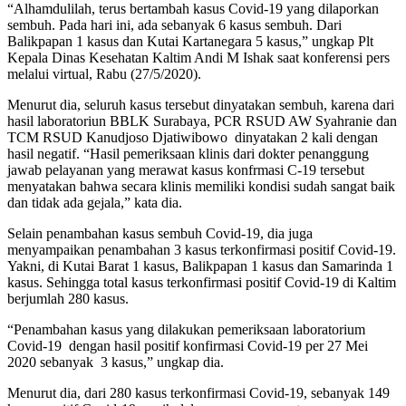
“Alhamdulilah, terus bertambah kasus Covid-19 yang dilaporkan
sembuh. Pada hari ini, ada sebanyak 6 kasus sembuh. Dari
Balikpapan 1 kasus dan Kutai Kartanegara 5 kasus,” ungkap Plt
Kepala Dinas Kesehatan Kaltim Andi M Ishak saat konferensi pers
melalui virtual, Rabu (27/5/2020).
Menurut dia, seluruh kasus tersebut dinyatakan sembuh, karena dari
hasil laboratoriun BBLK Surabaya, PCR RSUD AW Syahranie dan
TCM RSUD Kanudjoso Djatiwibowo dinyatakan 2 kali dengan
hasil negatif. “Hasil pemeriksaan klinis dari dokter penanggung
jawab pelayanan yang merawat kasus konfrmasi C-19 tersebut
menyatakan bahwa secara klinis memiliki kondisi sudah sangat baik
dan tidak ada gejala,” kata dia.
Selain penambahan kasus sembuh Covid-19, dia juga
menyampaikan penambahan 3 kasus terkonfirmasi positif Covid-19.
Yakni, di Kutai Barat 1 kasus, Balikpapan 1 kasus dan Samarinda 1
kasus. Sehingga total kasus terkonfirmasi positif Covid-19 di Kaltim
berjumlah 280 kasus.
“Penambahan kasus yang dilakukan pemeriksaan laboratorium
Covid-19 dengan hasil positif konfirmasi Covid-19 per 27 Mei
2020 sebanyak 3 kasus,” ungkap dia.
Menurut dia, dari 280 kasus terkonfirmasi Covid-19, sebanyak 149