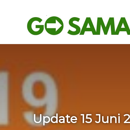
Koperasi Merah Putih Dipastikan Tak Bakal Matikan UMKM
Beranda
Ling
Breaking News
Home
/
Li
Update 15 Juni 