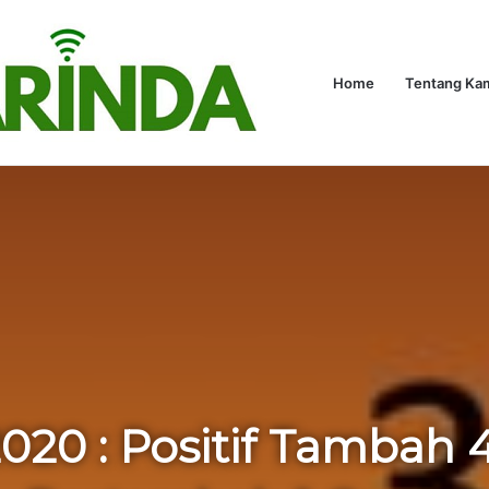
kungan
Hukum
Politik
Hiburan
Advetorial
Home
Kaltim
Tentang Ka
Olahr
ngkungan
/
Update 15 Juni 2020 : Positif Tambah 4 Kasus, Sembuh Bert
2020 : Positif Tambah