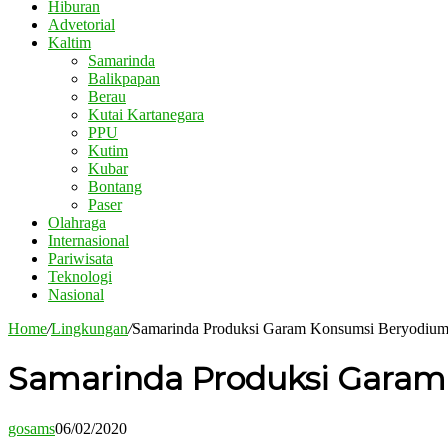
Hiburan
Advetorial
Kaltim
Samarinda
Balikpapan
Berau
Kutai Kartanegara
PPU
Kutim
Kubar
Bontang
Paser
Olahraga
Internasional
Pariwisata
Teknologi
Nasional
Home
/
Lingkungan
/
Samarinda Produksi Garam Konsumsi Beryodiu
Samarinda Produksi Garam
gosams
06/02/2020