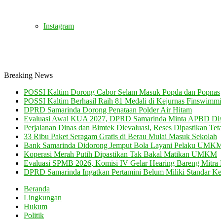
Instagram
Breaking News
POSSI Kaltim Dorong Cabor Selam Masuk Popda dan Popnas
POSSI Kaltim Berhasil Raih 81 Medali di Kejurnas Finswimm
DPRD Samarinda Dorong Penataan Polder Air Hitam
Evaluasi Awal KUA 2027, DPRD Samarinda Minta APBD Dis
Perjalanan Dinas dan Bimtek Dievaluasi, Reses Dipastikan Tet
33 Ribu Paket Seragam Gratis di Berau Mulai Masuk Sekolah
Bank Samarinda Didorong Jemput Bola Layani Pelaku UMK
Koperasi Merah Putih Dipastikan Tak Bakal Matikan UMKM
Evaluasi SPMB 2026, Komisi IV Gelar Hearing Bareng Mitra 
DPRD Samarinda Ingatkan Pertamini Belum Miliki Standar K
Beranda
Lingkungan
Hukum
Politik