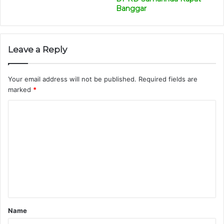
Banggar
Leave a Reply
Your email address will not be published.
Required fields are
marked
*
C
o
m
m
e
n
t
Name
*