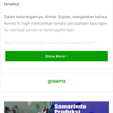
tersebut.
Dalam keterangannya, Ahmat Sopian, mengatakan bahwa
Komisi IV ingin memastikan kondisi perusahaan kayu lapis
itu mentaati peraturan ketenagakerjaan.
“Kami ingin mengetahui kondisi ketenagakerjaan PT
Sumalindo. Ini penting bagi kami untuk memastikan
keamanan dan kenyamanan bekerja,” kata Sopian.
Show More
Sidak komisi IV itu, selain Ahmat Sopian juga beberapa
anggota lainnya yakni Damayanti dan beberapa staf komisi
gosams
4.
Sopian mengatakan selain ketenagakerjaan, Komisi IV juga
ingin mengetahui jam kerja dan penerapan Peraturan
Pemerintah tentang Kelengkapan Keamanan Kerja.