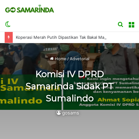
Switch
Searc
M
skin
for
Koperasi Merah Putih Dipastikan Tak Bakal Matikan UMKM
Home
/
Advetorial
Komisi IV DPRD
Samarinda Sidak PT
Sumalindo
gosams