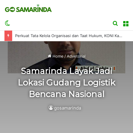
Switch
Searc
M
skin
for
Perkuat Tata Kelola Organisasi dan Taat Hukum, KONI Kaltim Minta Pendampingan Kejati
Home
/
Advetorial
Samarinda Layak Jadi
Lokasi Gudang Logistik
Bencana Nasional
gosamarinda