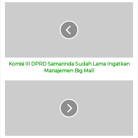
di Samarinda sangat bermanfaat ketika mengalami
musibah bencana. Karena akan memerlukan berbagai
peralatan dalam menangani bencana tersebut. “Kami
mengharapkan gudang logistik bencana nasional dapat
dibangun di Samarinda. Karena sangat berguna untuk
penanganan ketika terjadi bencana,” ucap dia.
(adv/gs)
Komisi III DPRD Samarinda Sudah Lama Ingatkan
Manajemen Big Mall