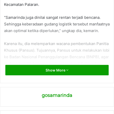
Kecamatan Palaran.
“Samarinda juga dinilai sangat rentan terjadi bencana.
Sehingga keberadaan gudang logistik tersebut manfaatnya
akan optimal ketika diperlukan,” ungkap dia, kemarin.
Karena itu, dia melemparkan wacana pembentukan Panitia
Khusus (Pansus). Tujuannya, Pansus untuk melakukan lobi
ke Badan Nasional Penanggulangan Bencana (BNPB), agar
gudang logistik bencana nasional regional Kalimantan
dapat dibangun di Kota Samarinda.
Show More
“Untuk mewujudkan pembangunan gudang logistik itu
dibangun di Samarinda, perlu dibentuk Pansus. Nanti,
gosamarinda
Pansus melakukan lobi-lobi ke BNPB,” kata dia,
Menurut dia, kehadiran gudang logistik bencana nasional