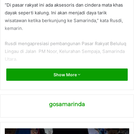
“Di pasar rakyat ini ada aksesoris dan cindera mata khas
dayak seperti kalung. Ini akan menjadi daya tarik
wisatawan ketika berkunjung ke Samarinda,” kata Rusdi,
kemarin.
Rusdi mengapresiasi pembangunan Pasar Rakyat Beluluq
Lingau di Jalan PM Noor, Kelurahan Sempaja, Samarinda
Utara.
“Langkah Pemkot melakukan penataan pasar sudah tepat.
Show More
Kita mesti mengapresiasinya. Sebelumnya pedagang
berjualan di pinggir jalan. Sekarang, pedagang
mendapatkan tempat dan teratur di Pasar Rakyat Beluluq
gosamarinda
Lingau,” kata Rusdi
Pasar Rakyat Beluluq Lingau telah diresmikan Wali Kota
Samarinda Andi Harun pada Rabu (8/2/2023). “Dengan