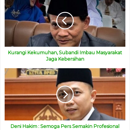
mengharap ridho dari Tuhan Yang Maha Esa Pasar Beluluq
Linggau hari ini saya nyatakan dimulai secara resmi
penggunaannya,” ucap Andi Harun.
(ADV)
Kurangi Kekumuhan, Subandi Imbau Masyarakat
Jaga Kebersihan
Deni Hakim : Semoga Pers Semakin Profesional