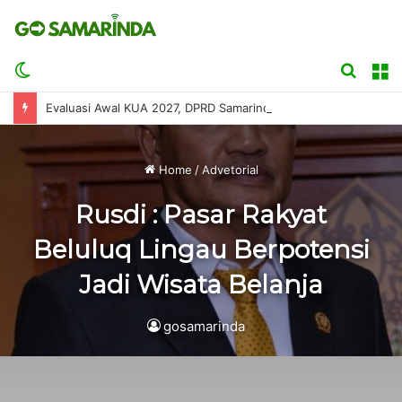
Switch
Searc
M
skin
for
Evaluasi Awal KUA 2027, DPRD Samarinda Minta APBD Disusun Sesuai Kemampuan Fiskal
Home
/
Advetorial
Rusdi : Pasar Rakyat
Beluluq Lingau Berpotensi
Jadi Wisata Belanja
gosamarinda