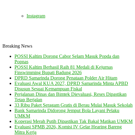
Instagram
Breaking News
POSSI Kaltim Dorong Cabor Selam Masuk Popda dan
Popnas
POSSI Kaltim Berhasil Raih 81 Medali di Kejurnas
Finswimming Bupati Badung 2026
DPRD Samarinda Dorong Penataan Polder Air Hitam
Evaluasi Awal KUA 2027, DPRD Samarinda Minta APBD
Disusun Sesuai Kemampuan Fiskal
Perjalanan Dinas dan Bimtek Dievaluasi, Reses Dipastikan
Tetap Berjalan
33 Ribu Paket Seragam Gratis di Berau Mulai Masuk Sekolah
Bank Samarinda Didorong Jemput Bola Layani Pelaku
UMKM
Koperasi Merah Putih Dipastikan Tak Bakal Matikan UMKM
Evaluasi SPMB 2026, Komisi IV Gelar Hearing Bareng
Mitra Kerja