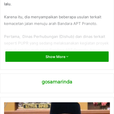
lalu.
Karena itu, dia menyampaikan beberapa usulan terkait
kemacetan jalan menuju arah Bandara APT Pranoto.
Pertama, Dinas Perhubungan (Dishub) dan dinas terkait
seperti PUPR yang sedang melaksanakan kegiatan proyek
jalan di sekitar arah jalan Bandara APT Pranoto, harus
membuat rekayasa lalu lintas. Kedua, perlu ada
Show More
pemberitahuan di semua media cetak dan elektronik
tentang situasi ini. Ketiga, pembangunan jalan dan
pelebaran sangat bagus dan dibutuhkan.
gosamarinda
Keempat, kenyaman warga pengguna jasa transportasi
udara juga diperlukan. Kelima, jangan sampai warga
hopeless
atas situasi dan kemacetan yang tak
dikendalikan. Keenam, Pemkot samarinda mesti proaktif.