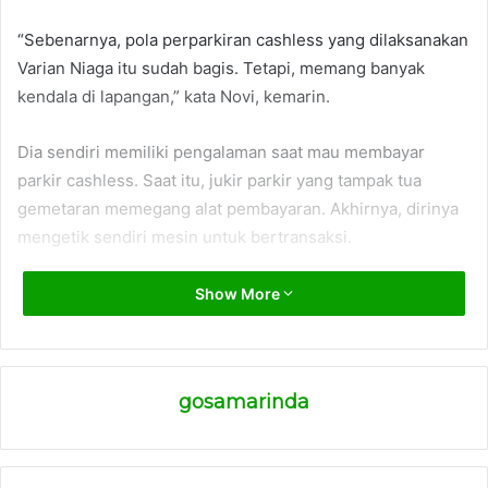
“Sebenarnya, pola perparkiran cashless yang dilaksanakan
Varian Niaga itu sudah bagis. Tetapi, memang banyak
kendala di lapangan,” kata Novi, kemarin.
Dia sendiri memiliki pengalaman saat mau membayar
parkir cashless. Saat itu, jukir parkir yang tampak tua
gemetaran memegang alat pembayaran. Akhirnya, dirinya
mengetik sendiri mesin untuk bertransaksi.
“Dengan kondisi jukir yang uzur tersebut, tentu saja akan
Show More
memakan waktu. Semestinya, dengan menggunakan alat
teknologi itu, semua bisa cepat dilakukan,” kata dia.
(ADV)
gosamarinda