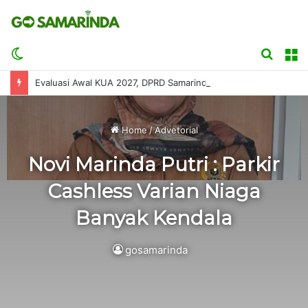
Switch
Searc
M
skin
for
Evaluasi Awal KUA 2027, DPRD Samarinda Minta APBD Disusun Sesuai Kemampuan Fiskal
Home
/
Advetorial
Novi Marinda Putri : Parkir
Cashless Varian Niaga
Banyak Kendala
gosamarinda