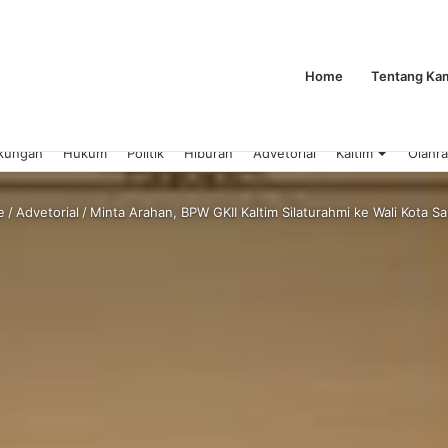
Home
Tentang Ka
kungan
Hukum
Politik
Hiburan
Advetorial
Kaltim
Olahr
e
/
Advetorial
/
Minta Arahan, BPW GKII Kaltim Silaturahmi ke Wali Kota S