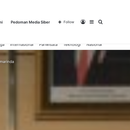
Log
Sidebar
Search
mi
Pedoman Media Siber
Follow
aga
Internasional
Pariwisata
Teknologi
Nasional
amarinda
In
for