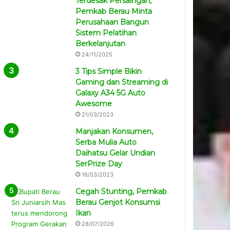
Terdesak Persaingan,
Pemkab Berau Minta
Perusahaan Bangun
Sistem Pelatihan
Berkelanjutan
24/11/2025
3 Tips Simple Bikin
Gaming dan Streaming di
Galaxy A34 5G Auto
Awesome
21/03/2023
Manjakan Konsumen,
Serba Mulia Auto
Daihatsu Gelar Undian
SerPrize Day
16/03/2023
Cegah Stunting, Pemkab
Berau Genjot Konsumsi
Ikan
28/07/2026