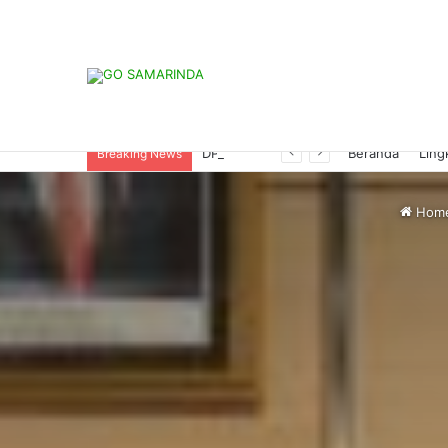
DPRD Samarinda Soroti Dugaan Pertamini Serap Kuota Pertalite Bersubsidi
Beranda
Ling
Breaking News
Hom