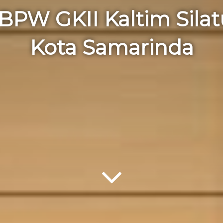
BPW GKII Kaltim Sila
Kota Samarinda