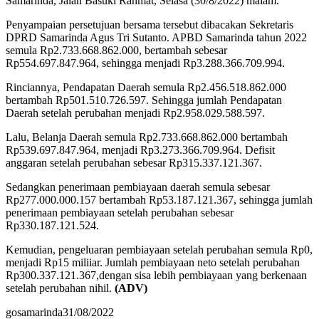
Samarinda, Jalan Basuki Rahmat, Selasa (30/8/2022) malam.
Penyampaian persetujuan bersama tersebut dibacakan Sekretaris
DPRD Samarinda Agus Tri Sutanto. APBD Samarinda tahun 2022
semula Rp2.733.668.862.000, bertambah sebesar
Rp554.697.847.964, sehingga menjadi Rp3.288.366.709.994.
Rinciannya, Pendapatan Daerah semula Rp2.456.518.862.000
bertambah Rp501.510.726.597. Sehingga jumlah Pendapatan
Daerah setelah perubahan menjadi Rp2.958.029.588.597.
Lalu, Belanja Daerah semula Rp2.733.668.862.000 bertambah
Rp539.697.847.964, menjadi Rp3.273.366.709.964. Defisit
anggaran setelah perubahan sebesar Rp315.337.121.367.
Sedangkan penerimaan pembiayaan daerah semula sebesar
Rp277.000.000.157 bertambah Rp53.187.121.367, sehingga jumlah
penerimaan pembiayaan setelah perubahan sebesar
Rp330.187.121.524.
Kemudian, pengeluaran pembiayaan setelah perubahan semula Rp0,
menjadi Rp15 miliiar. Jumlah pembiayaan neto setelah perubahan
Rp300.337.121.367,dengan sisa lebih pembiayaan yang berkenaan
setelah perubahan nihil.
(ADV)
gosamarinda
31/08/2022