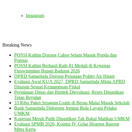
Instagram
Breaking News
POSSI Kaltim Dorong Cabor Selam Masuk Popda dan
Popnas
POSSI Kaltim Berhasil Raih 81 Medali di Kejurnas
Finswimming Bupati Badung 2026
DPRD Samarinda Dorong Penataan Polder Air Hitam
Evaluasi Awal KUA 2027, DPRD Samarinda Minta APBD
Disusun Sesuai Kemampuan Fiskal
Perjalanan Dinas dan Bimtek Dievaluasi, Reses Dipastikan
Tetap Berjalan
33 Ribu Paket Seragam Gratis di Berau Mulai Masuk Sekolah
Bank Samarinda Didorong Jemput Bola Layani Pelaku
UMKM
Koperasi Merah Putih Dipastikan Tak Bakal Matikan UMKM
Evaluasi SPMB 2026, Komisi IV Gelar Hearing Bareng
Mitra Kerja