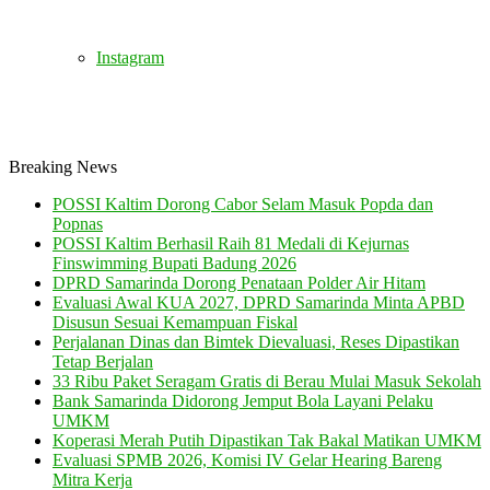
Instagram
Breaking News
POSSI Kaltim Dorong Cabor Selam Masuk Popda dan
Popnas
POSSI Kaltim Berhasil Raih 81 Medali di Kejurnas
Finswimming Bupati Badung 2026
DPRD Samarinda Dorong Penataan Polder Air Hitam
Evaluasi Awal KUA 2027, DPRD Samarinda Minta APBD
Disusun Sesuai Kemampuan Fiskal
Perjalanan Dinas dan Bimtek Dievaluasi, Reses Dipastikan
Tetap Berjalan
33 Ribu Paket Seragam Gratis di Berau Mulai Masuk Sekolah
Bank Samarinda Didorong Jemput Bola Layani Pelaku
UMKM
Koperasi Merah Putih Dipastikan Tak Bakal Matikan UMKM
Evaluasi SPMB 2026, Komisi IV Gelar Hearing Bareng
Mitra Kerja