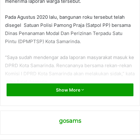
menerima laporan warga tersebut.
Pada Agustus 2020 lalu, bangunan roku tersebut telah
disegel Satuan Polisi Pamong Praja (Satpol PP) bersama
Dinas Penanaman Modal Dan Perizinan Terpadu Satu
Pintu (DPMPTSP) Kota Samarinda.
“Saya sudah mendengar ada laporan masyarakat masuk ke
DPRD Kota Samarinda. Rencananya bersama rekan-rekan
Komisi I DPRD Kota Samarinda akan melakukan sidak,” kata
Joha Fajal, kemarin.
Show More
Namun, kata dia, pihaknya belum dapat memastikan
apakah bangunan Ruko di Jalan Siradj Salman tersebut
tidak sesuai IMB. Karena, pihaknya akan menelusuri
gosams
terlebih dahulu keberadaan bangunan tersebut.
“Ada laporan dari warga, saya dengar itu. Namun, apakah