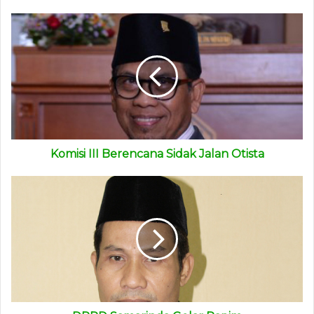
betul tidak sesuai dengan izinnya? Ini yang perlu kita
telusuri. Saya tidak bisa memberikan pernyataan kalau
belum melihat dari sisi fakta di lapangan, rencananya saya
dan teman-teman Komisi I akan turun ke lapangan,” ujar
dia.
(advetorial)
Komisi III Berencana Sidak Jalan Otista