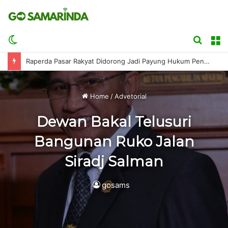
Switch
Searc
M
skin
for
Raperda Pasar Rakyat Didorong Jadi Payung Hukum Penguatan UMKM
Home
/
Advetorial
Dewan Bakal Telusuri
Bangunan Ruko Jalan
Siradj Salman
gosams