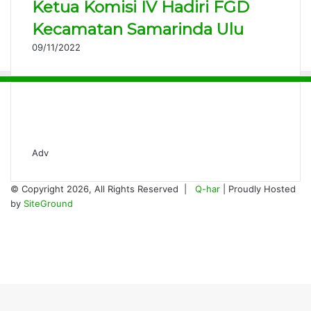
Ketua Komisi IV Hadiri FGD
Kecamatan Samarinda Ulu
09/11/2022
Adv
© Copyright 2026, All Rights Reserved |
Q-har
| Proudly Hosted
by
SiteGround
Facebook
Twitter
YouTube
Instagram
Back
to
top