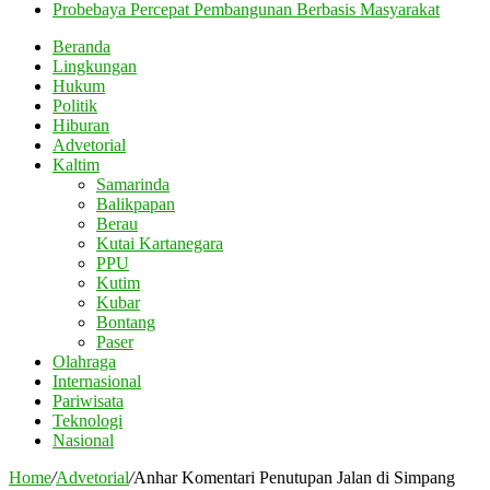
Probebaya Percepat Pembangunan Berbasis Masyarakat
Beranda
Lingkungan
Hukum
Politik
Hiburan
Advetorial
Kaltim
Samarinda
Balikpapan
Berau
Kutai Kartanegara
PPU
Kutim
Kubar
Bontang
Paser
Olahraga
Internasional
Pariwisata
Teknologi
Nasional
Home
/
Advetorial
/
Anhar Komentari Penutupan Jalan di Simpang