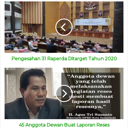
Dia sebagai wakil rakyat memiliki kewajiban untuk
memperjuangkan aspirasi yang disampaikan konstituennya
di dapil Sungai Kunjang saat kegiatan reses. “Ini
merupakan kewajiban saya untuk memperjuangkan
aspirasi mereka,” ujar dia.
(advetorial)
Pengesahan 31 Raperda Ditarget Tahun 2020
45 Anggota Dewan Buat Laporan Reses