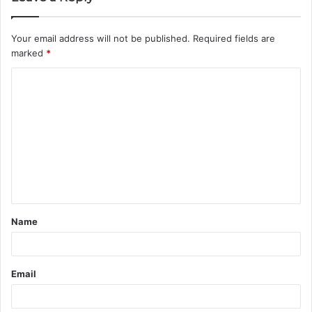
Your email address will not be published.
Required fields are
marked
*
C
o
m
m
e
n
t
Name
*
Email