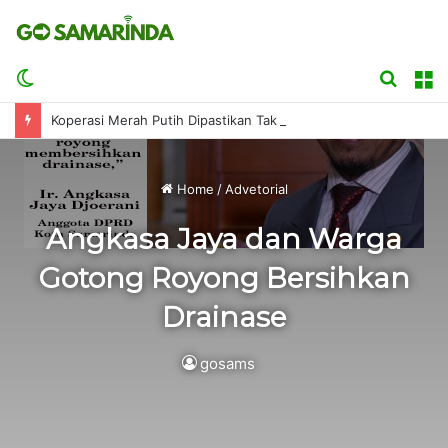
Switch
Searc
M
skin
for
Koperasi Merah Putih Dipastikan Tak Bakal Matikan UMKM
Home
/
Advetorial
Angkasa Jaya dan Warga
Gotong Royong Bersihkan
Drainase
gosams