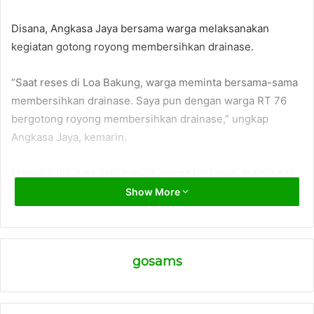
Disana, Angkasa Jaya bersama warga melaksanakan
kegiatan gotong royong membersihkan drainase.
“Saat reses di Loa Bakung, warga meminta bersama-sama
membersihkan drainase. Saya pun dengan warga RT 76
bergotong royong membersihkan drainase,” ungkap
Angkasa Jaya, kemarin.
Menurut dia, rata-rata banyak warga berharap drainase di
wilayahnya diperhatikan. Supaya minimal dapat
Show More
mengurangi banjir. Apalagi sudah memasuki musim
penghujan.
gosams
“Warga banyak meminta pemerintah memprioritaskan
pembangunan drainase, normalisasi saluran air dan air
bersih PDAM,” kata dia.