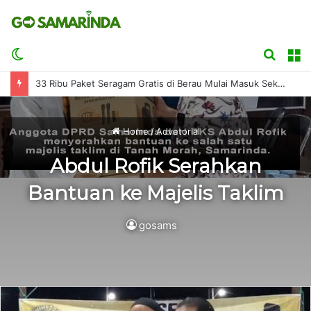
Switch
Searc
M
skin
for
33 Ribu Paket Seragam Gratis di Berau Mulai Masuk Sekolah
Home
/
Advetorial
Abdul Rofik Serahkan
Bantuan ke Majelis Taklim
gosams