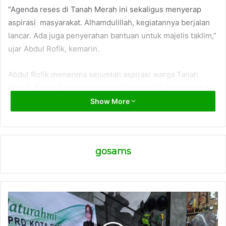
“Agenda reses di Tanah Merah ini sekaligus menyerap
aspirasi masyarakat. Alhamdulillah, kegiatannya berjalan
lancar. Ada juga penyerahan bantuan untuk majelis taklim,”
ujar Abdul Rofik, kemarin.
Abdul Rofik menerima sejumlah aspirasi warga Tanah
Merah. Seperti, pembangunan infrastruktur dan pelatihan
untuk peningkatan kualitas sumber daya manusia. “Banyak
Show More
aspirasi yang disampaikan warga. Terutama, soal
infrastruktur,” ujar dia.
gosams
Selain itu, kata dia, warga juga menyampaikan aspirasi soal
peningkatan pemberdayaan sektor pertanian.
“Warga meminta ada pengembangan sektor pertanian.
Terutama pengembangan berbagai produk yang dihasilkan
dari pertanian,” kata dia.
(advetorial)