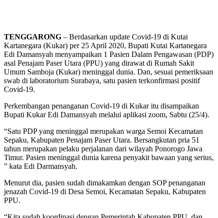
TENGGARONG
– Berdasarkan update Covid-19 di Kutai
Kartanegara (Kukar) per 25 April 2020, Bupati Kutai Kartanegara
Edi Damansyah menyampaikan 1 Pasien Dalam Pengawasan (PDP)
asal Penajam Paser Utara (PPU) yang dirawat di Rumah Sakit
Umum Samboja (Kukar) meninggal dunia. Dan, sesuai pemeriksaan
swab di laboratorium Surabaya, satu pasien terkonfirmasi positif
Covid-19.
Perkembangan penanganan Covid-19 di Kukar itu disampaikan
Bupati Kukar Edi Damansyah melalui aplikasi zoom, Sabtu (25/4).
“Satu PDP yang meninggal merupakan warga Semoi Kecamatan
Sepaku, Kabupaten Penajam Paser Utara. Bersangkutan pria 51
tahun merupakan pelaku perjalanan dari wilayah Ponorogo Jawa
Timur. Pasien meninggal dunia karena penyakit bawaan yang serius,
” kata Edi Darmansyah.
Menurut dia, pasien sudah dimakamkan dengan SOP penanganan
jenazah Covid-19 di Desa Semoi, Kecamatan Sepaku, Kabupaten
PPU.
“Kita sudah koordinasi dengan Pemerintah Kabupaten PPU, dan