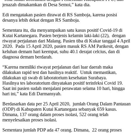
jenazah dimakamkan di Desa Semoi,” kata dia.
Edi mengatakan pasien dirawat di RS Samboja, karena posisi
desanya lebih dekat dengan RS Samboja.
Sementara itu, dia menyampaikan satu kasus positif Covid-19 di
Kutai Kartanegara. Pasien berjenis kelamin laki-laki (22), dengan
riwayat perjalanan dari Malang. Pasien tiba di Kukar tanggal 4 April
2020. Pada 15 April 2020, pasien masuk RS AM Parikesit, dengan
keluhan demam hari keempat, suhu 40.1 derajat celcius, dan di
diagnosa demam berdarah.
“Karena memiliki riwayat perjalanan dari luar daerah maka
dilakukan rapid test dan hasilnya reaktif. Untuk memastikan,
dilakukan uji swab di laboratorium kesehatan Surabaya.
Hasilnya tes laboratorium dinyatakan positif terinfeksi Covid 19.
Saat ini pasien sudah menjalani perawatan selama 10 hari, hingga
hari ini,” kata Edi Darmansyah.
Berdasarkan data per 25 April 2020, jumlah Orang Dalam Pantauan
(ODP) di Kabupaten Kutai Kartanegara sebanyak 659 kasus.
Dimana, 137 orang dalam proses isolasi, 522 orang telah
menyelesaikan proses isolasi.
Sementara jumlah PDP ada 47 orang. Dimana, 22 orang proses