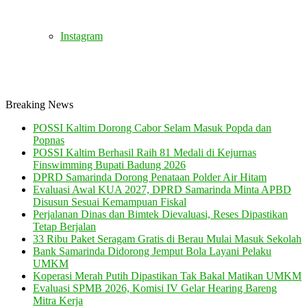
Instagram
Breaking News
POSSI Kaltim Dorong Cabor Selam Masuk Popda dan
Popnas
POSSI Kaltim Berhasil Raih 81 Medali di Kejurnas
Finswimming Bupati Badung 2026
DPRD Samarinda Dorong Penataan Polder Air Hitam
Evaluasi Awal KUA 2027, DPRD Samarinda Minta APBD
Disusun Sesuai Kemampuan Fiskal
Perjalanan Dinas dan Bimtek Dievaluasi, Reses Dipastikan
Tetap Berjalan
33 Ribu Paket Seragam Gratis di Berau Mulai Masuk Sekolah
Bank Samarinda Didorong Jemput Bola Layani Pelaku
UMKM
Koperasi Merah Putih Dipastikan Tak Bakal Matikan UMKM
Evaluasi SPMB 2026, Komisi IV Gelar Hearing Bareng
Mitra Kerja