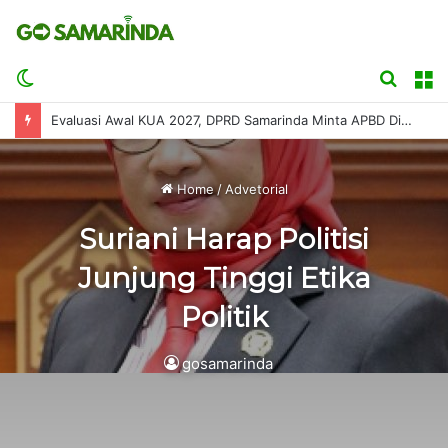
Switch
Searc
M
skin
for
Evaluasi Awal KUA 2027, DPRD Samarinda Minta APBD Disusun Sesuai Kemampuan Fiskal
Home
/
Advetorial
Suriani Harap Politisi
Junjung Tinggi Etika
Politik
gosamarinda