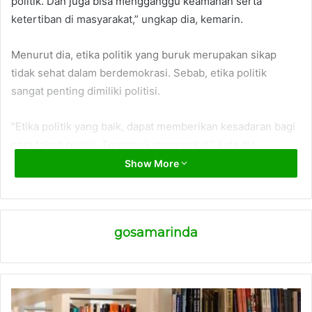
politik. Dan juga bisa mengganggu keamanan serta
ketertiban di masyarakat,” ungkap dia, kemarin.
Menurut dia, etika politik yang buruk merupakan sikap
tidak sehat dalam berdemokrasi. Sebab, etika politik
sangat penting dimiliki politisi.
“Etika politik yang baik, dapat memberikan kesadaran bagi
para tokoh politik. Termasuk masyarakat,” kata dia.
Show More
Dia mengatakan, dengan menjunjung tinggi etika politik,
maka masyarakat bisa terhindar dari hal-hal tak diinginkan.
Termasuk penyebaran informasi hoaks. Sebab, informasi
gosamarinda
hoaks bisa memperkeruh suasana di masyarakat.
(ADV)