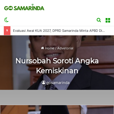
Switch
Searc
M
skin
for
Evaluasi Awal KUA 2027, DPRD Samarinda Minta APBD Disusun Sesuai Kemampuan Fiskal
Home
/
Advetorial
Nursobah Soroti Angka
Kemiskinan
gosamarinda