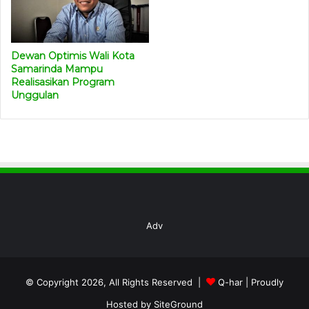
Dewan Optimis Wali Kota
Samarinda Mampu
Realisasikan Program
Unggulan
Adv
© Copyright 2026, All Rights Reserved |
Q-har
| Proudly
Hosted by
SiteGround