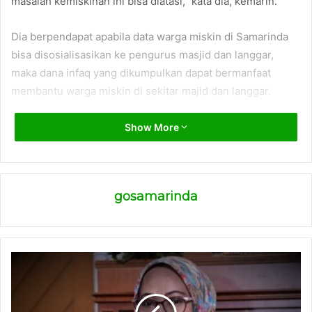
masalah kemiskinan ini bisa diatasi,” kata dia, kemarin.
Dia berpendapat apabila data warga miskin di Samarinda
bisa disosialisasikan ke pengurus masjid dan langgar,
maka dana infaq yang dikumpulkan dapat bermanfaat
membantu warga miskin di sekitar majid dan langgar.
“Jumlah masjid dan langgar di Samarinda mencapai 500.
Show More
Kalau data warga miskin di Samarinda disosialisasikan di
sana, paling tidak dana infaq dari masjid dan langgar itu
bisa bermanfaat membantu warga miskin di sekitar masjid
gosamarinda
dan langgar tersebut. Ini yang akan saya usulkan lewat
TWAP. Agar usulan itu disampaikan ke Wali Kota, untuk
mengumpulkan para pengurus Masjid dan Langgar,”
jelasnya.
(ADV)