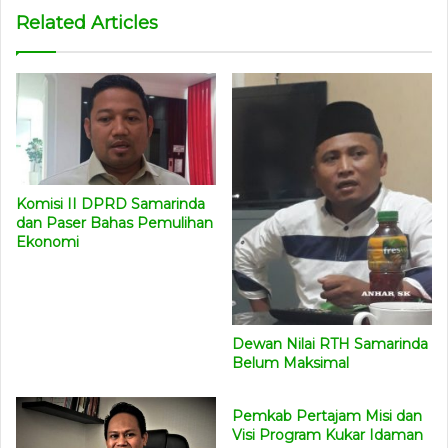
Related Articles
Komisi II DPRD Samarinda
dan Paser Bahas Pemulihan
Ekonomi
Dewan Nilai RTH Samarinda
Belum Maksimal
Pemkab Pertajam Misi dan
Visi Program Kukar Idaman