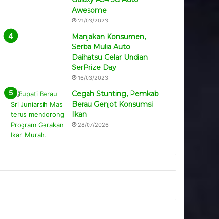
Galaxy A34 5G Auto
Awesome
21/03/2023
Manjakan Konsumen,
Serba Mulia Auto
Daihatsu Gelar Undian
SerPrize Day
16/03/2023
Cegah Stunting, Pemkab
Berau Genjot Konsumsi
Ikan
28/07/2026