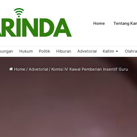
Home
Tentang Ka
kungan
Hukum
Politik
Hiburan
Advetorial
Kaltim
Olahr
Home
/
Advetorial
/
Komisi IV Kawal Pemberian Insentif Guru