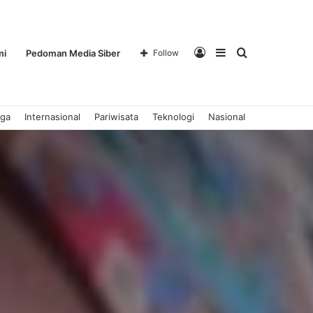
Log
Sidebar
Search
mi
Pedoman Media Siber
Follow
aga
Internasional
Pariwisata
Teknologi
Nasional
In
for