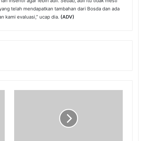
 insentif agar lebih adil. Sebab, adil itu tidak mesti
yang telah mendapatkan tambahan dari Bosda dan ada
an kami evaluasi,” ucap dia.
(ADV)