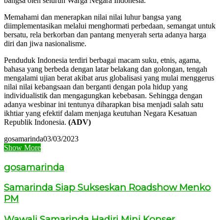
bangsa oleh seluruh Warga Negara Indonesia.
Memahami dan menerapkan nilai nilai luhur bangsa yang
diimplementasikan melalui menghormati perbedaan, semangat untuk
bersatu, rela berkorban dan pantang menyerah serta adanya harga
diri dan jiwa nasionalisme.
Penduduk Indonesia terdiri berbagai macam suku, etnis, agama,
bahasa yang berbeda dengan latar belakang dan golongan, tengah
mengalami ujian berat akibat arus globalisasi yang mulai menggerus
nilai nilai kebangsaan dan berganti dengan pola hidup yang
individualistik dan mengagungkan kebebasan. Sehingga dengan
adanya wesbinar ini tentunya diharapkan bisa menjadi salah satu
ikhtiar yang efektif dalam menjaga keutuhan Negara Kesatuan
Republik Indonesia.
(ADV)
gosamarinda
03/03/2023
Show More
gosamarinda
Samarinda Siap Sukseskan Roadshow Menko
PM
Wawali Samarinda Hadiri Mini Konser