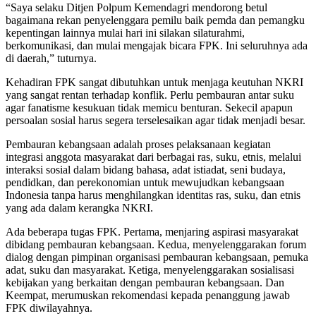
“Saya selaku Ditjen Polpum Kemendagri mendorong betul
bagaimana rekan penyelenggara pemilu baik pemda dan pemangku
kepentingan lainnya mulai hari ini silakan silaturahmi,
berkomunikasi, dan mulai mengajak bicara FPK. Ini seluruhnya ada
di daerah,” tuturnya.
Kehadiran FPK sangat dibutuhkan untuk menjaga keutuhan NKRI
yang sangat rentan terhadap konflik. Perlu pembauran antar suku
agar fanatisme kesukuan tidak memicu benturan. Sekecil apapun
persoalan sosial harus segera terselesaikan agar tidak menjadi besar.
Pembauran kebangsaan adalah proses pelaksanaan kegiatan
integrasi anggota masyarakat dari berbagai ras, suku, etnis, melalui
interaksi sosial dalam bidang bahasa, adat istiadat, seni budaya,
pendidkan, dan perekonomian untuk mewujudkan kebangsaan
Indonesia tanpa harus menghilangkan identitas ras, suku, dan etnis
yang ada dalam kerangka NKRI.
Ada beberapa tugas FPK. Pertama, menjaring aspirasi masyarakat
dibidang pembauran kebangsaan. Kedua, menyelenggarakan forum
dialog dengan pimpinan organisasi pembauran kebangsaan, pemuka
adat, suku dan masyarakat. Ketiga, menyelenggarakan sosialisasi
kebijakan yang berkaitan dengan pembauran kebangsaan. Dan
Keempat, merumuskan rekomendasi kepada penanggung jawab
FPK diwilayahnya.