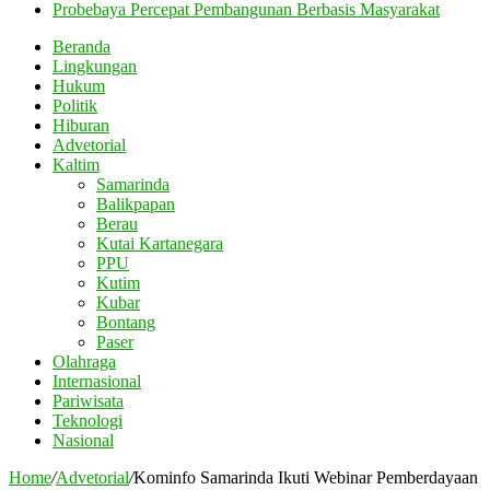
Probebaya Percepat Pembangunan Berbasis Masyarakat
Beranda
Lingkungan
Hukum
Politik
Hiburan
Advetorial
Kaltim
Samarinda
Balikpapan
Berau
Kutai Kartanegara
PPU
Kutim
Kubar
Bontang
Paser
Olahraga
Internasional
Pariwisata
Teknologi
Nasional
Home
/
Advetorial
/
Kominfo Samarinda Ikuti Webinar Pemberdayaan