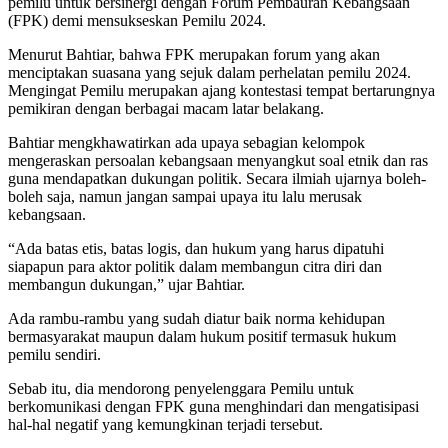
pemilu untuk bersinergi dengan Forum Pembauran Kebangsaan
(FPK) demi mensukseskan Pemilu 2024.
Menurut Bahtiar, bahwa FPK merupakan forum yang akan
menciptakan suasana yang sejuk dalam perhelatan pemilu 2024.
Mengingat Pemilu merupakan ajang kontestasi tempat bertarungnya
pemikiran dengan berbagai macam latar belakang.
Bahtiar mengkhawatirkan ada upaya sebagian kelompok
mengeraskan persoalan kebangsaan menyangkut soal etnik dan ras
guna mendapatkan dukungan politik. Secara ilmiah ujarnya boleh-
boleh saja, namun jangan sampai upaya itu lalu merusak
kebangsaan.
“Ada batas etis, batas logis, dan hukum yang harus dipatuhi
siapapun para aktor politik dalam membangun citra diri dan
membangun dukungan,” ujar Bahtiar.
Ada rambu-rambu yang sudah diatur baik norma kehidupan
bermasyarakat maupun dalam hukum positif termasuk hukum
pemilu sendiri.
Sebab itu, dia mendorong penyelenggara Pemilu untuk
berkomunikasi dengan FPK guna menghindari dan mengatisipasi
hal-hal negatif yang kemungkinan terjadi tersebut.