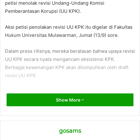
petisi menolak revisi Undang-Undang Komisi
Pemberantasan Korupsi (UU KPK).
Aksi petisi penolakan revisi UU KPK itu digelar di Fakultas
Hukum Universitas Mulawarman, Jumat (13/9) sore.
Dalam press rilisnya, mereka beralasan bahwa upaya revisi
UU KPK secara nyata mengancam eksistensi KPK.
Berbagai kewenangan KPK akan dilumpuhkan oleh draft
revisi UU KPK.
Karena itu, mereka meminta kepada Presiden untuk
menolak draft revisi UU KPK yang diajukan DPR, sebagai
Show More
bentuk komitmen perlawanan terhadap koruptor yang
selama ini dikampanyekan Presiden. Sebab sejatinya,
tanpa persetujuan Presiden, revisi UU KPK tersebut, tidak
gosams
akan disahkan.