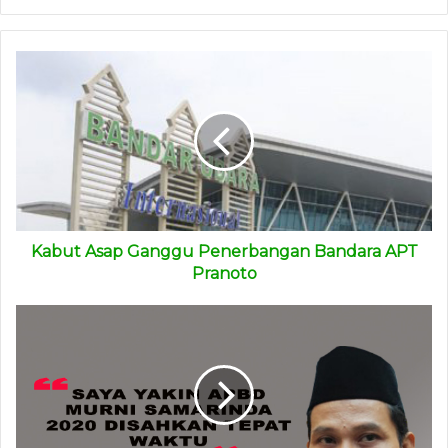
Selanjutnya, Koalisi Dosen Unmul menyerukan kepada
segenap dosen, mahasiswa, dan komponen masyarakat
sipil lainnya yang peduli dengan masa depan
pemberantasan korupsi di Indonesia, untuk merapatkan
barisan dan melancarkan perlawanan terbuka terhadap
segala upaya pelemahan KPK.
Secara historis, kata mereka, bahwa Komisi
Pemberantasan Korupsi (KPK) adalah amanah reformasi,
Kabut Asap Ganggu Penerbangan Bandara APT
jawaban atas lemahnya pemberantasan tindak pidana
Pranoto
korupsi yang begitu menggurita dimasa orde baru.
“Selama kurang lebih 17 tahun berdiri, KPK berhasil
membangun kepercayaan Rakyat Indonesia (public trust)
dengan baik. Betapa tidak, sejak efektif bekerja pada tahun
2003, KPK setidaknya telah menangani 1.064 perkara.
Diantara perkara yang ditangani tersebut, anggota DPR