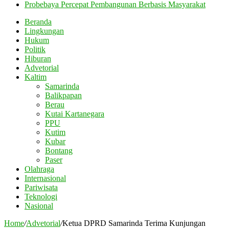
Probebaya Percepat Pembangunan Berbasis Masyarakat
Beranda
Lingkungan
Hukum
Politik
Hiburan
Advetorial
Kaltim
Samarinda
Balikpapan
Berau
Kutai Kartanegara
PPU
Kutim
Kubar
Bontang
Paser
Olahraga
Internasional
Pariwisata
Teknologi
Nasional
Home
/
Advetorial
/
Ketua DPRD Samarinda Terima Kunjungan